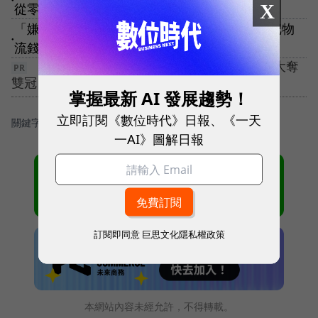
X
從零開始才能極致高效！
「嫌PChome土，我們就更土！」張瑜珊如何把物
●
流錢坑變前瞻？挾統一座標之力孵新商機
【5G 競局新解】告別極速迷思！ 台灣大哥大奪
雙冠，重定義「好網路」
掌握最新 AI 發展趨勢！
立即訂閱《數位時代》日報、《一天
關鍵字：
＃電商
＃智慧物流
＃物流業
一AI》圖解日報
訂閱即同意
巨思文化隱私權政策
本網站內容未經允許，不得轉載。