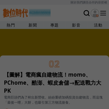
關於我們
廣告合作
內容授權
熱門
新聞
專題
影音
活動
02
【圖解】電商瘋自建物流！momo、
PChome、酷澎、蝦皮倉儲→配送戰力大
PK
電商巨頭們為了榨出新營收。紛紛重磅加碼投資自建物流，而這塊
「最後一哩」大餅，也吸引第三方物流搶食。