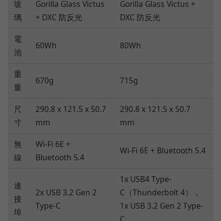
玻
Gorilla Glass Victus
Gorilla Glass Victus +
璃
+ DXC 防反光
DXC 防反光
電
60Wh
80Wh
池
重
670g
715g
量
尺
290.8 x 121.5 x 50.7
290.8 x 121.5 x 50.7
寸
mm
mm
無
Wi-Fi 6E +
Wi-Fi 6E + Bluetooth 5.4
線
Bluetooth 5.4
1x USB4 Type-
連
2x USB 3.2 Gen 2
C（Thunderbolt 4），
接
Type-C
1x USB 3.2 Gen 2 Type-
埠
C