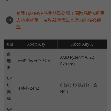
角逐100 MVP盛典雙重榮耀！國際品牌X經理
➜
人特別肯定，展現AI時代最具潛力的核心價
值
項目
Xbox Ally
Xbox Ally X
處
AMD Ryzen™ AI Z2
理
AMD Ryzen™ Z2 A
Extreme
器
CP
U
8 核心 16 執行緒，含
4 核心 Zen2
架
NPU
構
GP