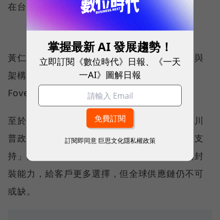
在台積電投片，整體風險可控。
掌握最新 AI 發展趨勢！
黃仁勳與陳立武皆強調，目前合作重點是產品與
立即訂閱《數位時代》日報、《一天
一AI》圖解日報
架構，不是代工。但未來，雙方可能會在
Foveros、EMIB等先進封裝技術上展開合作。
至於美國製造議題，黃仁勳表示，這次合作與川
普政府無直接關聯，但相信美國政府會「非常支
訂閱即同意
巨思文化隱私權政策
持」。英特爾則表示，將持續提升在地產能與封
裝能力，給客戶更多選擇，但全球供應鏈仍不可
或缺。