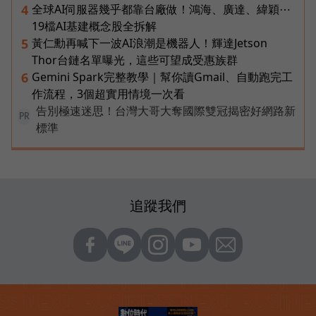
全球AI伺服器幾乎都靠台廠做！鴻海、廣達、緯穎⋯
4
19檔AI基建概念股全拆解
黃仁勳再喊下一波AI浪潮是機器人！輝達Jetson
5
Thor台鏈名單曝光，這些可望成受惠族群
Gemini Spark完整教學｜幫你讀Gmail、自動跑完工
6
作流程，3個超實用情境一次看
告別極速迷思！台灣大哥大奪國際雙冠揭密好網路新
PR
標準
追蹤我們