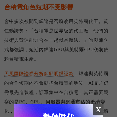
台積電角色短期不受影響
會中多次被問到輝達是否將改用英特爾代工。黃
仁勳誇獎：「台積電是世界級的代工廠，他們的
技術與營運能力合在一起就是魔法。」他與陳立
武都強調，短期內輝達GPU與英特爾CPU仍將依
賴台積電生產。
天風國際證券分析師郭明錤認為
，輝達與英特爾
的合作短期內不會動搖台積電的地位。AI晶片仍
需最先進製程，訂單集中在台積電；真正需要觀
察的是PC、GPU、伺服器與網通市佔的後續變
X
化，可能會擠壓到其他訂單。但考量雙方仍持續