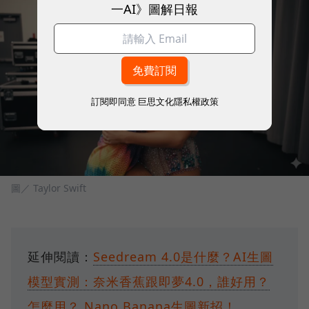
一AI》圖解日報
訂閱即同意
巨思文化隱私權政策
圖／ Taylor Swift
延伸閱讀：
Seedream 4.0是什麼？AI生圖
模型實測：奈米香蕉跟即夢4.0，誰好用？
怎麼用？
Nano Banana生圖新招！