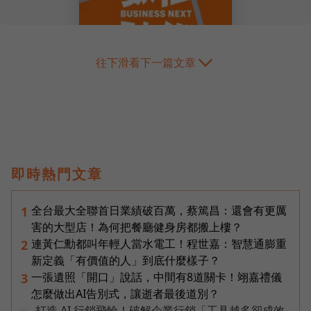
往下滑看下一篇文章
即時熱門文章
全台最大全聯首日業績破百萬，蔡篤昌：還會有更厲
1
害的大型店！為何把餐廳健身房都搬上樓？
連黃仁勳都叫年輕人當水電工！程世嘉：智慧通膨重
2
新定義「有價值的人」到底什麼樣子？
一張遺照「開口」說話，中間有8道關卡！翊嘉禮儀
3
怎麼做出AI告別式，讓逝者最後道別？
打造 AI 行銷飛輪！破解企業行銷「工具越多卻成效