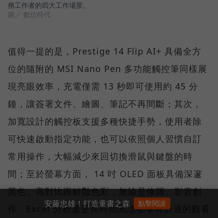
務工作者的四大工作場景。
圖／ 數位時代
值得一提的是，Prestige 14 Flip AI+ 具備全方
位的隨附的 MSI Nano Pen 多功能觸控筆同樣展
現亮眼效率，充電僅需 13 秒即可使用約 45 分
鐘，讓簽署文件、繪圖、筆記不再間斷；其次，
加寬設計的觸控板支援多種快捷手勢，使用者除
可快速啟動指定功能，也可以依照個人習慣自訂
常用操作，大幅減少來回切換滑鼠與鍵盤的時
間；至於螢幕方面， 14 吋 OLED 面板具備深邃
黑色、高對比跟鮮豔色彩，無論是修圖、影音創
安藤忠雄！打造童書之森
點擊閱讀
作、Excel 分析還是長時間閱讀都享有舒適的觀看