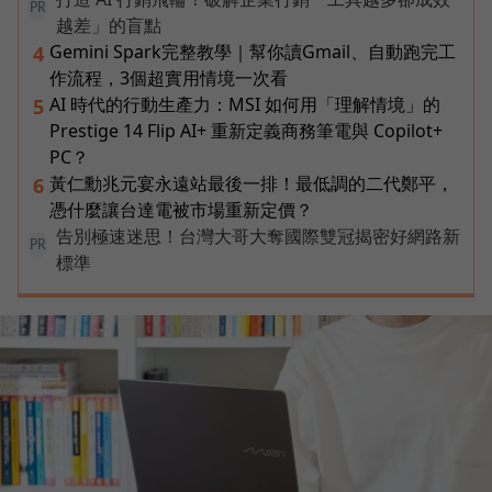
PR
越差」的盲點
Gemini Spark完整教學｜幫你讀Gmail、自動跑完工
4
作流程，3個超實用情境一次看
AI 時代的行動生產力：MSI 如何用「理解情境」的
5
Prestige 14 Flip AI+ 重新定義商務筆電與 Copilot+
PC？
黃仁勳兆元宴永遠站最後一排！最低調的二代鄭平，
6
憑什麼讓台達電被市場重新定價？
告別極速迷思！台灣大哥大奪國際雙冠揭密好網路新
PR
標準