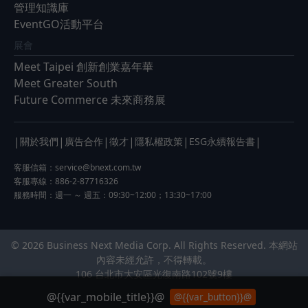
管理知識庫
EventGO活動平台
展會
Meet Taipei 創新創業嘉年華
Meet Greater South
Future Commerce 未來商務展
|
|
|
|
|
|
關於我們
廣告合作
徵才
隱私權政策
ESG永續報告書
客服信箱：
service@bnext.com.tw
客服專線：886-2-87716326
服務時間：週一 ～ 週五：09:30~12:00；13:30~17:00
© 2026 Business Next Media Corp. All Rights Reserved. 本網站
內容未經允許，不得轉載。
106 台北市大安區光復南路102號9樓
@{{var_mobile_title}}@
@{{var_button}}@