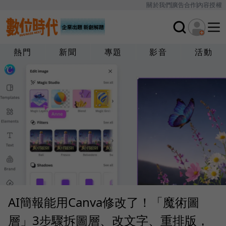
關於我們
廣告合作
內容授權
熱門
新聞
專題
影音
活動
AI簡報能用Canva修改了！「魔術圖
層」3步驟拆圖層、改文字、重排版，