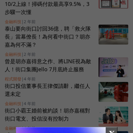
10/2上線！掃碼付款最高享9.5%，3
步驟一次懂
金融科技
|
2 年前
泰山要向街口討回36億，聘「救火隊
長」當幕僚長！為何看中街口？胡亦
嘉為何不滿？
金融科技
|
2 年前
曾是胡亦嘉得意之作、將LINE視為敵
人！街口集團Jello 7月底終止服務
程式開發
|
4 年前
街口投信董事長王律傑請辭，繼任人
選未定
金融科技
|
4 年前
街口小霸王婚前被約談！胡亦嘉稱對
街口電支、投信沒有控制力
金融科技
|
4 年前