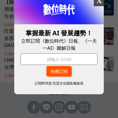
X
【圖解】爭奪電支執照，全面拓展應
用場景！1％利潤的支付市場，為何吸
引全聯、全家搶進？
金融科技
|
4 年前
打造全台「最科技」籃球隊！胡亦嘉
掌握最新 AI 發展趨勢！
在攻城獅導入這些創新，下步挑戰
立即訂閱《數位時代》日報、《一天
DAO？
一AI》圖解日報
金融科技
|
4 年前
LINE Pay擴大燒錢、街口踩住煞車，
台灣行動支付大戰下一步怎麼走？
金融科技
|
5 年前
訂閱即同意
巨思文化隱私權政策
追蹤我們