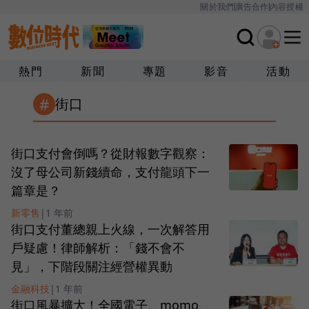
關於我們
廣告合作
內容授權
熱門
新聞
專題
影音
活動
#
街口
街口支付會倒嗎？從財報數字觀察：
沒了母公司新錢續命，支付龍頭下一
篇章是？
新零售
|
1 年前
街口支付董總親上火線，一次解答用
戶疑慮！律師解析：「錢不會不
見」，下階段關注經營權異動
金融科技
|
1 年前
街口風暴擴大！全國電子、momo、