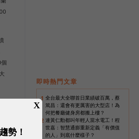
芬蘭
00
憤
，
0個
大
即時熱門文章
全台最大全聯首日業績破百萬，蔡
1
X
篤昌：還會有更厲害的大型店！為
何把餐廳健身房都搬上樓？
連黃仁勳都叫年輕人當水電工！程
2
世嘉：智慧通膨重新定義「有價值
展趨勢！
的人」到底什麼樣子？