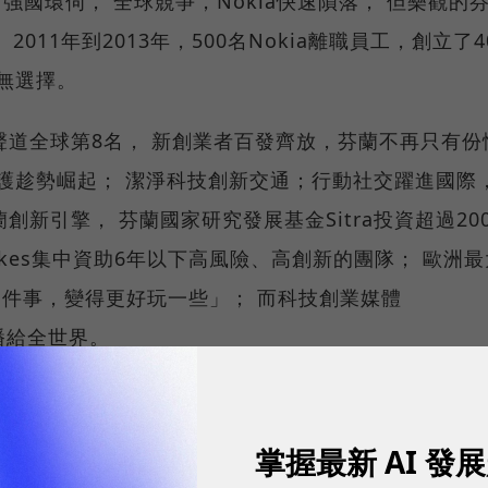
強國環伺， 全球競爭，Nokia快速隕落， 但樂觀的
2011年到2013年，500名Nokia離職員工，創立了4
無選擇。
道全球第8名， 新創業者百發齊放，芬蘭不再只有份
護趁勢崛起； 潔淨科技創新交通；行動社交躍進國際
新引擎， 芬蘭國家研究發展基金Sitra投資超過20
kes集中資助6年以下高風險、高創新的團隊； 歐洲最
業這件事，變得更好玩一些」； 而科技創業媒體
事傳播給全世界。
、數位趨勢！訂閱《數位時代》日報及社群活動訊息
掌握最新 AI 發