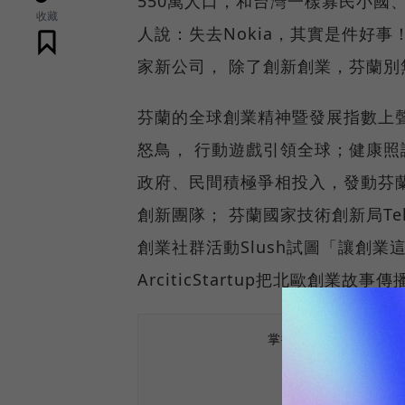
550萬人口，和台灣一樣寡民小國、
收藏
人說：失去Nokia，其實是件好事！ 
家新公司， 除了創新創業，芬蘭別
芬蘭的全球創業精神暨發展指數上聲
怒鳥， 行動遊戲引領全球；健康照
政府、民間積極爭相投入，發動芬蘭創
創新團隊； 芬蘭國家技術創新局Te
創業社群活動Slush試圖「讓創
ArciticStartup把北歐創業故
掌握最新AI、半導體