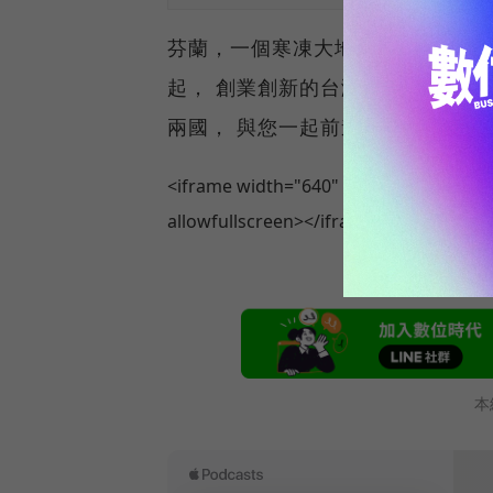
芬蘭，一個寒凍大地中崛起的新興
起， 創業創新的台灣，應該還有更
兩國， 與您一起前進全球創業現場
<iframe width="640" height="360" sr
allowfullscreen></iframe>
本