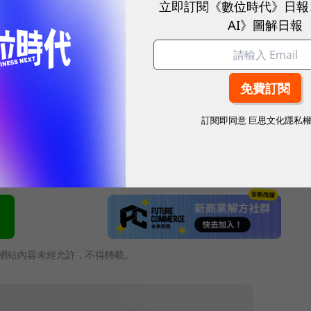
立即訂閱《數位時代》日報
AI》圖解日報
創業國度， 身處亞洲的台灣，新世代的創業也正在奮
多機會跟可能， 8、9月《數位時代》將繼續走訪英、
，重啟台灣創業精神！
c="//www.youtube.com/embed/9SycerLfuhA" frameborder="
訂閱即同意
巨思文化隱私
網站內容未經允許，不得轉載。