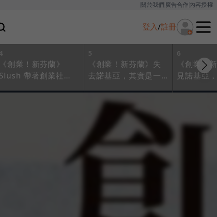
關於我們
廣告合作
內容授權
登入
/
註冊
4
5
6
《創業！新芬蘭》
《創業！新芬蘭》失
《創業！
Slush 帶著創業社
去諾基亞，其實是一
見諾基亞
群，大步邁向世界舞
件好事！
新世代
台