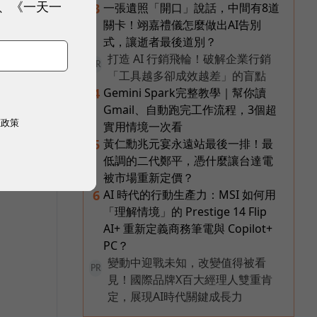
、《一天一
一張遺照「開口」說話，中間有8道
3
關卡！翊嘉禮儀怎麼做出AI告別
力崛
式，讓逝者最後道別？
美
打造 AI 行銷飛輪！破解企業行銷
PR
「工具越多卻成效越差」的盲點
Gemini Spark完整教學｜幫你讀
4
Gmail、自動跑完工作流程，3個超
0"
權政策
實用情境一次看
黃仁勳兆元宴永遠站最後一排！最
5
低調的二代鄭平，憑什麼讓台達電
被市場重新定價？
AI 時代的行動生產力：MSI 如何用
6
「理解情境」的 Prestige 14 Flip
AI+ 重新定義商務筆電與 Copilot+
PC？
變動中迎戰未知，改變值得被看
PR
見！國際品牌X百大經理人雙重肯
定，展現AI時代關鍵成長力