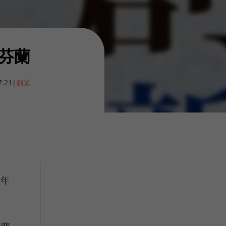
新芬蘭
7.21
|
創業
週年