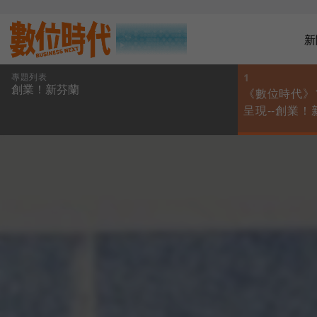
新
專題列表
1
創業！新芬蘭
《數位時代》
呈現--創業！