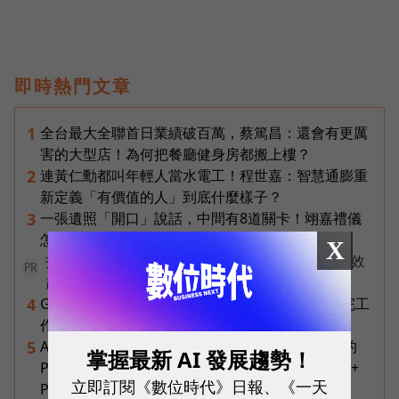
即時熱門文章
全台最大全聯首日業績破百萬，蔡篤昌：還會有更厲
1
害的大型店！為何把餐廳健身房都搬上樓？
連黃仁勳都叫年輕人當水電工！程世嘉：智慧通膨重
2
新定義「有價值的人」到底什麼樣子？
一張遺照「開口」說話，中間有8道關卡！翊嘉禮儀
3
怎麼做出AI告別式，讓逝者最後道別？
X
打造 AI 行銷飛輪！破解企業行銷「工具越多卻成效
PR
越差」的盲點
Gemini Spark完整教學｜幫你讀Gmail、自動跑完工
4
作流程，3個超實用情境一次看
AI 時代的行動生產力：MSI 如何用「理解情境」的
5
掌握最新 AI 發展趨勢！
Prestige 14 Flip AI+ 重新定義商務筆電與 Copilot+
立即訂閱《數位時代》日報、《一天
PC？