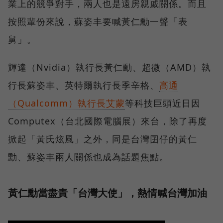
業上的競爭對手，兩人也是遠房親戚關係。而且
按照輩份來說，蘇姿丰要喊黃仁勳一聲「表
舅」。
輝達（Nvidia）執行長黃仁勳、超微（AMD）執
行長蘇姿丰、英特爾執行長季辛格、
高通
（Qualcomm）執行長艾蒙
等科技巨頭近日因
Computex（台北國際電腦展）來台，除了再度
掀起「黃氏炫風」之外，同是台灣囝仔的黃仁
勳、蘇姿丰兩人關係也成為話題焦點。
黃仁勳當盡責「台灣大使」，熱情喊台灣加油