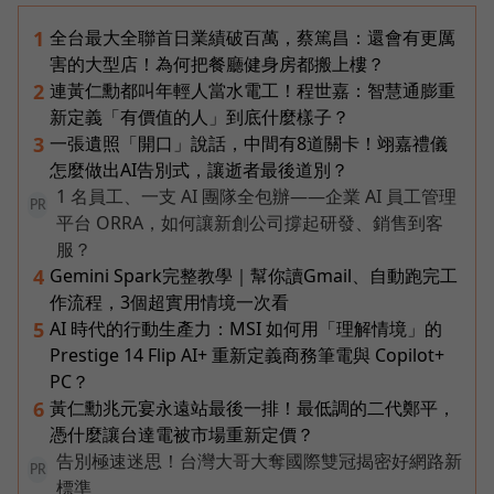
全台最大全聯首日業績破百萬，蔡篤昌：還會有更厲
1
害的大型店！為何把餐廳健身房都搬上樓？
連黃仁勳都叫年輕人當水電工！程世嘉：智慧通膨重
2
新定義「有價值的人」到底什麼樣子？
一張遺照「開口」說話，中間有8道關卡！翊嘉禮儀
3
怎麼做出AI告別式，讓逝者最後道別？
1 名員工、一支 AI 團隊全包辦——企業 AI 員工管理
PR
平台 ORRA，如何讓新創公司撐起研發、銷售到客
服？
Gemini Spark完整教學｜幫你讀Gmail、自動跑完工
4
作流程，3個超實用情境一次看
AI 時代的行動生產力：MSI 如何用「理解情境」的
5
Prestige 14 Flip AI+ 重新定義商務筆電與 Copilot+
PC？
黃仁勳兆元宴永遠站最後一排！最低調的二代鄭平，
6
憑什麼讓台達電被市場重新定價？
告別極速迷思！台灣大哥大奪國際雙冠揭密好網路新
PR
標準