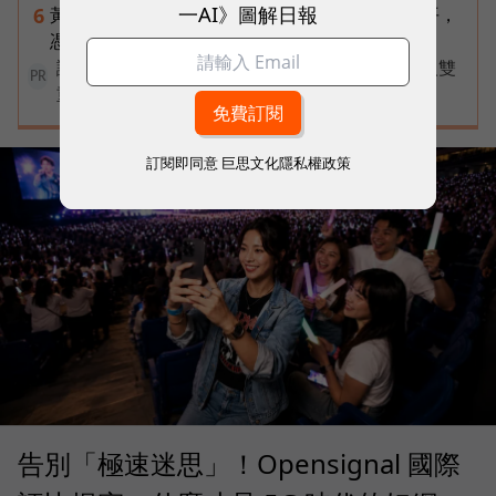
一AI》圖解日報
黃仁勳兆元宴永遠站最後一排！最低調的二代鄭平，
6
憑什麼讓台達電被市場重新定價？
讓永續成為看得見的力量！國際品牌X百大經理人雙
PR
重榮譽認證，放大永續價值影響力
訂閱即同意
巨思文化隱私權政策
告別「極速迷思」！Opensignal 國際