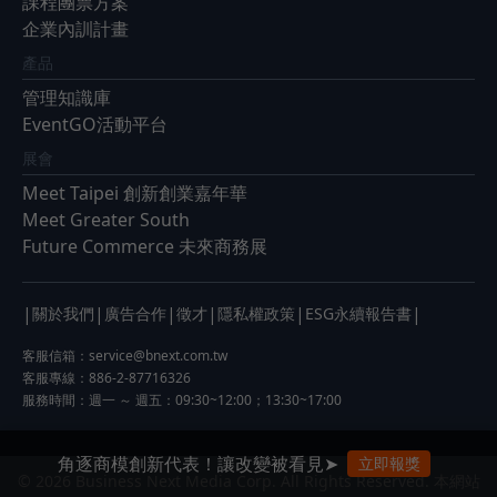
課程團票方案
企業內訓計畫
產品
管理知識庫
EventGO活動平台
展會
Meet Taipei 創新創業嘉年華
Meet Greater South
Future Commerce 未來商務展
|
|
|
|
|
|
關於我們
廣告合作
徵才
隱私權政策
ESG永續報告書
客服信箱：
service@bnext.com.tw
客服專線：886-2-87716326
服務時間：週一 ～ 週五：09:30~12:00；13:30~17:00
角逐商模創新代表！讓改變被看見➤
立即報獎
© 2026 Business Next Media Corp. All Rights Reserved. 本網站