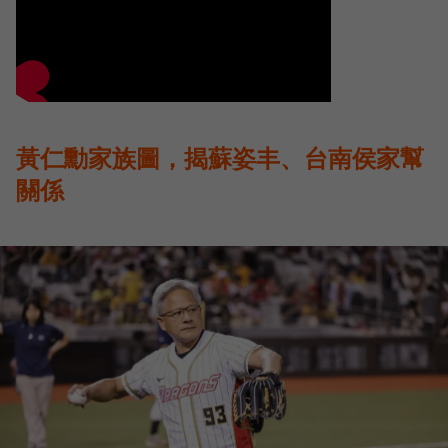
黃仁勳家族圖，揭蘇姿丰、台南侯家幫
關係