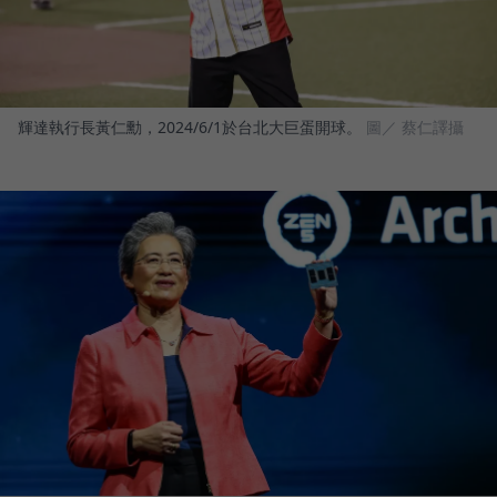
輝達執行長黃仁勳，2024/6/1於台北大巨蛋開球。
圖／ 蔡仁譯攝