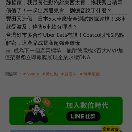
魏哲家：我跟黃仁勳抱怨東西太貴，換我秀台積電
●
價值了！一起出席股東會，劉德音說了什麼？
豐田又造假！日本5大車廠安全測試數據違規！38車
●
款受波及，停售6車款有哪些？
台灣好市多合作Uber Eats有譜！Costco財報2亮點
●
解密，這產品成電商超強金雞母
成為下一個產業標竿！施耐德電機X百大MVP加
值榮譽🌏立即報獎展現企業永續DNA
關鍵字：
＃Nvidia
＃黃仁勳
＃蘇姿丰
＃時事追蹤