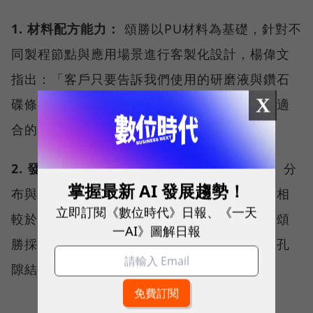
1. 材料配方能力：
頌勝以PU材料為基礎，針對不
同製程節點與應用場景進行客製化設計，楊偉文
指出：「客戶只要告訴我們使用的研磨液與鑽石
X
碟條件，我們可以從既有資料庫中快速調整出適
合的配方。」
2. 發泡與製程技術：
研磨墊內部孔洞的大小、分
掌握最新 AI 發展趨勢！
布與均勻性，會直接影響研磨效率與穩定性；相
立即訂閱《數位時代》日報、《一天
較於部分競爭對手採用先發泡再切片的方式，頌
一AI》圖解日報
勝採用單片成形的發泡製程，並透過氣體控制孔
隙結構。