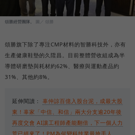
頌勝經營團隊。
圖／ 頌勝
頌勝旗下除了專注CMP材料的智勝科技外，亦有
生產健康鞋墊的久陞昌。目前整體營收組成為半
導體研磨墊與耗材約62%、醫療與運動產品約
31%、其他約8%。
延伸閱讀：
辜仲諒百億入股台泥，成最大股
東！辜家「中信、和信」兩大分支逾20年後
再度交會
AI讓工程師產能翻倍，下一個人力
荒已經來了！PM為何變科技業最搶手人