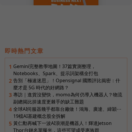
即時熱門文章
Gemini完整教學地圖！37篇實測整理，
1
Notebooks、Spark、提示詞架構全打包
告別「極速迷思」！Opensignal 國際評比揭密：什
2
麼才是 5G 時代的好網路？
專訪｜進貨沒變快，momo為何仍導入機器人？物流
3
副總揭比拚速度更棘手的缺工難題
全球AI伺服器幾乎都靠台廠做！鴻海、廣達、緯穎⋯
4
19檔AI基建概念股全拆解
黃仁勳再喊下一波AI浪潮是機器人！輝達Jetson
5
Thor台鏈名單曝光，這些可望成受惠族群