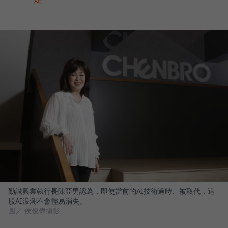
勤誠興業執行長陳亞男認為，即使當前的AI技術過時、被取代，這
股AI浪潮不會輕易消失。
圖／ 侯俊偉攝影