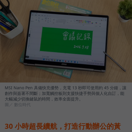
MSI Nano Pen 具備快充優勢，充電 13 秒即可使用約 45 分鐘，讓
創作與簽署不間斷；加寬觸控板則支援快捷手勢與個人化自訂，能
大幅減少切換鍵鼠的時間，效率全面提升。
圖／ 數位時代
30 小時超長續航，打造行動辦公的黃