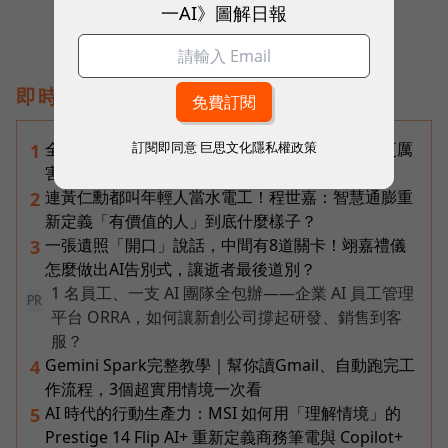
一AI》圖解日報
即時熱門文章
訂閱即同意
巨思文化隱私權政策
全台最大全聯首日業績破百萬，蔡篤昌：還會有更厲
1
害的大型店！為何把餐廳健身房都搬上樓？
連黃仁勳都叫年輕人當水電工！程世嘉：智慧通膨重
2
新定義「有價值的人」到底什麼樣子？
一張遺照「開口」說話，中間有8道關卡！翊嘉禮儀
3
怎麼做出AI告別式，讓逝者最後道別？
1 名員工、一支 AI 團隊全包辦——企業 AI 員工管理
PR
平台 ORRA，如何讓新創公司撐起研發、銷售到客
服？
Gemini Spark完整教學｜幫你讀Gmail、自動跑完工
4
作流程，3個超實用情境一次看
AI 時代的行動生產力：MSI 如何用「理解情境」的
5
Prestige 14 Flip AI+ 重新定義商務筆電與 Copilot+