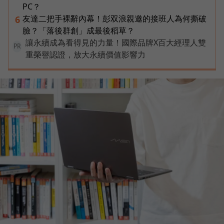
PC？
友達二把手裸辭內幕！彭双浪親邀的接班人為何撕破
6
臉？「落後群創」成最後稻草？
讓永續成為看得見的力量！國際品牌X百大經理人雙
PR
重榮譽認證，放大永續價值影響力