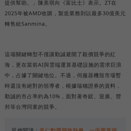
提供幫助。」陳美琪向《富比士》表示。ZT在
2025年被AMD收購，製造業務則以最多30億美元
轉售給Sanmina。
這場關鍵轉型不僅讓勤誠避開了殺價競爭的紅
海，更在當前AI與雲端運算基礎設施的需求巨浪
中，占據了關鍵地位。不過，伺服器機殼市場暫
時還沒有絕對的領導者，根據瑞穗證券的資料，
勤誠的市占率約為10%，面對著奇鋐、迎廣、營
邦等台灣同業的競爭。
延伸閱讀：
黃仁勳帶飛散熱廠，一張圖掌握