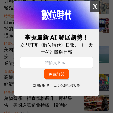
升利率與存準率打通膨，央年底前朝
X
緊縮方向走
時事焦點
|
4 年前
白宮討論修改川普任內對中國商品加
徵的「不負責任關稅」，能有效抑制
通膨？
掌握最新 AI 發展趨勢！
時事焦點
|
4 年前
立即訂閱《數位時代》日報、《一天
美國通膨利空逆襲，投資人高度不
一AI》圖解日報
安，資金往能源與公用事業防禦性產
業靠攏
資訊安全
|
4 年前
高通膨重創美消費信心創44年新低，
經濟衰退近在近在咫尺
訂閱即同意
巨思文化隱私權政策
時事焦點
|
4 年前
萬物齊漲、糧食價格飆升，拜登警
告：美國通膨還會持續一段時間