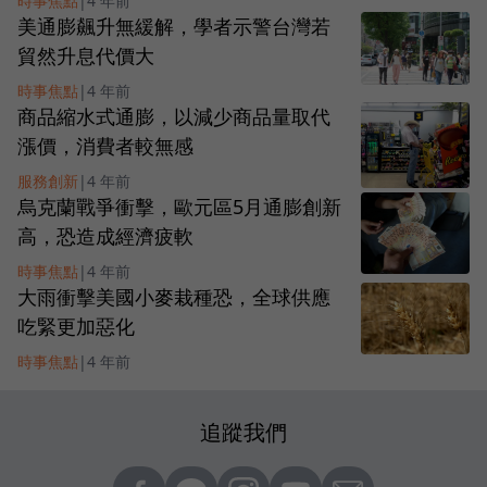
時事焦點
|
4 年前
美通膨飆升無緩解，學者示警台灣若
貿然升息代價大
時事焦點
|
4 年前
商品縮水式通膨，以減少商品量取代
漲價，消費者較無感
服務創新
|
4 年前
烏克蘭戰爭衝擊，歐元區5月通膨創新
高，恐造成經濟疲軟
時事焦點
|
4 年前
大雨衝擊美國小麥栽種恐，全球供應
吃緊更加惡化
時事焦點
|
4 年前
追蹤我們