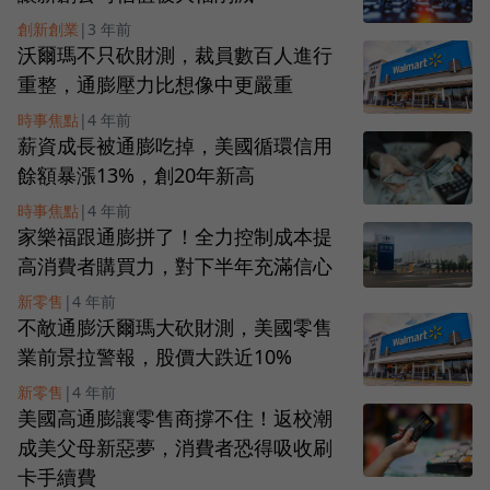
創新創業
|
3 年前
沃爾瑪不只砍財測，裁員數百人進行
重整，通膨壓力比想像中更嚴重
時事焦點
|
4 年前
薪資成長被通膨吃掉，美國循環信用
餘額暴漲13%，創20年新高
時事焦點
|
4 年前
家樂福跟通膨拼了！全力控制成本提
高消費者購買力，對下半年充滿信心
新零售
|
4 年前
不敵通膨沃爾瑪大砍財測，美國零售
業前景拉警報，股價大跌近10%
新零售
|
4 年前
美國高通膨讓零售商撐不住！返校潮
成美父母新惡夢，消費者恐得吸收刷
卡手續費