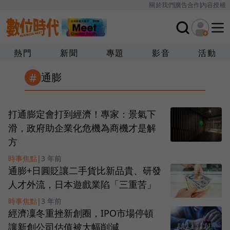
關於我們
廣告合作
內容授權
熱門
新聞
專題
影音
活動
#
通膨
打通膨定會打到經濟！專家：景氣下
滑，政府助企業化危機為商機才是解
方
時事焦點
|
3 年前
通膨+日圓貶讓二手貨比新品貴、研發
人才外流，日本遊戲業陷「三重苦」
時事焦點
|
3 年前
經濟凜冬重挫新創圈，IPO市場停頓
讓新創公司估值被大幅削減