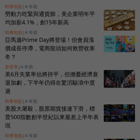
時事焦點
|
4 年前
勞動力吃緊與通貨膨，美企業明年平
均加薪4.1%，創15年新高
時事焦點
|
4 年前
亞馬遜Prime Day將登場！但會員漲
價成長停滯，電商龍頭如何救營收寒
冬？
新零售
|
4 年前
美6月失業率估將持平，但擔憂經濟衰
退加劇，下半年仍得在驚滔駭浪中度
過
時事焦點
|
4 年前
美股大屠殺，股票期貨接連下滑，標
普500指數創半世紀以來最差上半年表
現
時事焦點
|
4 年前