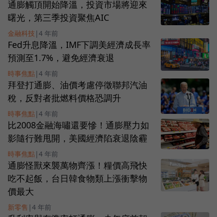
通膨觸頂開始降溫，投資市場將迎來
曙光，第三季投資聚焦AIC
金融科技
|
4 年前
Fed升息降溫，IMF下調美經濟成長率
預測至1.7%，避免經濟衰退
時事焦點
|
4 年前
拜登打通膨、油價考慮停徵聯邦汽油
稅，反對者批燃料價格恐調升
時事焦點
|
4 年前
比2008金融海嘯還要慘！通膨壓力如
影隨行難甩開，美國經濟陷衰退陰霾
時事焦點
|
4 年前
通膨怪獸來襲萬物齊漲！糧價高飛快
吃不起飯，台日韓食物類上漲衝擊物
價最大
新零售
|
4 年前