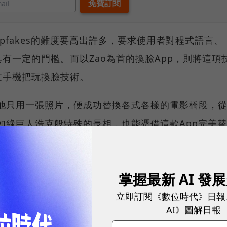
epfakes的難度要高出許多，要求使用者對程式語言、
有一定的門檻。而以Zao為首的換臉App，則將這項
支手機把玩換臉技術。
試中，他只用一張照片，便成功替換各式各樣的電影橋段，
如綠巨人浩克般特殊的長相，也能憑借這款App完美替
App。
掌握最新 AI 發
立即訂閱《數位時代》日報
AI》圖解日報