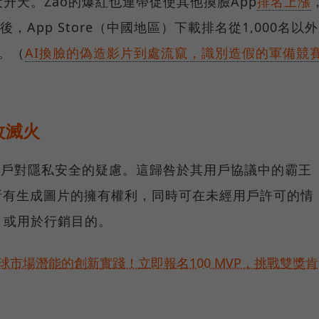
升天。Zao的爆紅也連帶促使其他換臉App
排名上漲
，App Store（中國地區）下載排名從1,000名以外
。（
AI換臉的偽造影片到處流竄，識別造假的軍備競
改滅火
用戶對隱私安全的疑慮。這歸咎於其用戶協議中的霸王
所有生成圖片的擁有權利，同時可在未經用戶許可的情
，或用於行銷目的。
球市場潛能的創新實踐！立即報名100 MVP，挑戰雙獎肯