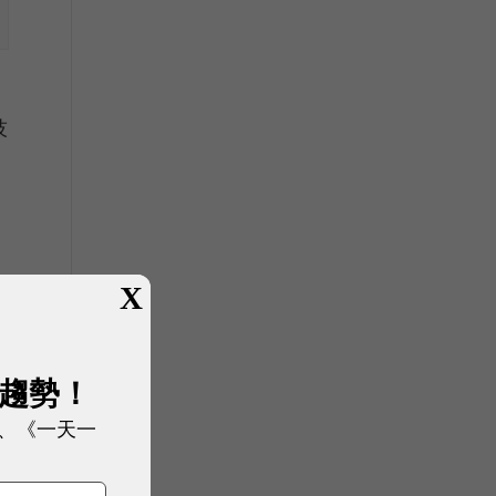
技
從
X
展趨勢！
、《一天一