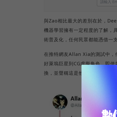
與Zao相比最大的差別在於，De
機器學習擁有一定程度的了解，具
術普及化，任何民眾都能憑借一
在推特網友Allan Xia的測
好萊塢巨星到CG虛擬角色，即使
換，並聲稱這是他見過最好的換臉