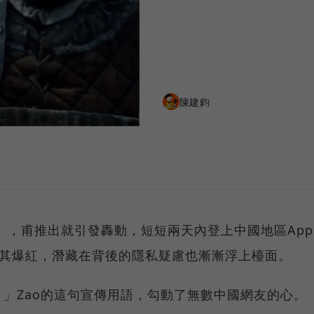
陳建鈞
o」，甫推出就引發轟動，短短兩天內登上中國地區App
隨著其爆紅，潛藏在背後的隱私疑慮也漸漸浮上檯面。
」Zao的這句宣傳用語，勾動了無數中國網友的心。