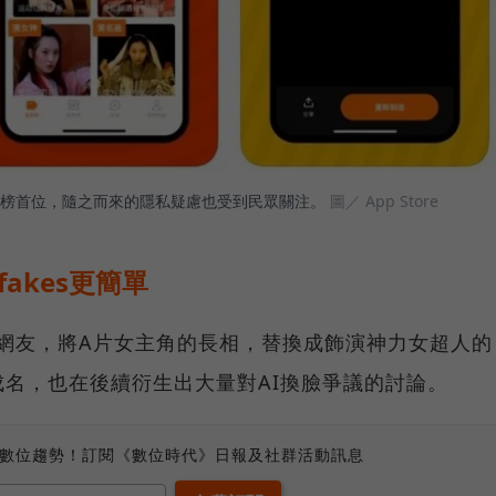
免費下載榜首位，隨之而來的隱私疑慮也受到民眾關注。
圖／ App Store
akes更簡單
kes的網友，將A片女主角的長相，替換成飾演神力女超人的
名，也在後續衍生出大量對AI換臉爭議的討論。
、數位趨勢！訂閱《數位時代》日報及社群活動訊息