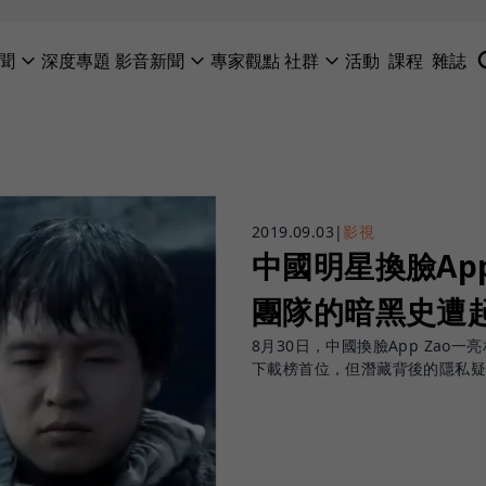
聞
深度專題
影音新聞
專家觀點
社群
活動
課程
雜誌
2019.09.03
|
影視
中國明星換臉Ap
團隊的暗黑史遭
8月30日，中國換臉App Zao一
下載榜首位，但潛藏背後的隱私疑