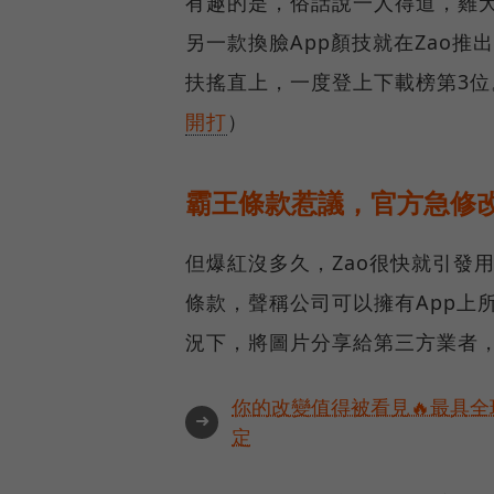
有趣的是，俗話說一人得道，雞犬
另一款換臉App顏技就在Zao推出後
扶搖直上，一度登上下載榜第3位
開打
）
霸王條款惹議，官方急修
但爆紅沒多久，Zao很快就引發
條款，聲稱公司可以擁有App上
況下，將圖片分享給第三方業者
你的改變值得被看見🔥最具全
➜
定