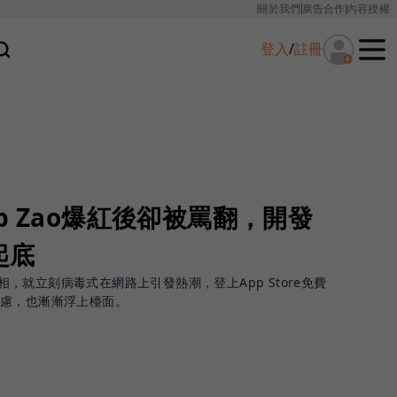
關於我們
廣告合作
內容授權
登入
/
註冊
p Zao爆紅後卻被罵翻，開發
起底
亮相，就立刻病毒式在網路上引發熱潮，登上App Store免費
慮，也漸漸浮上檯面。