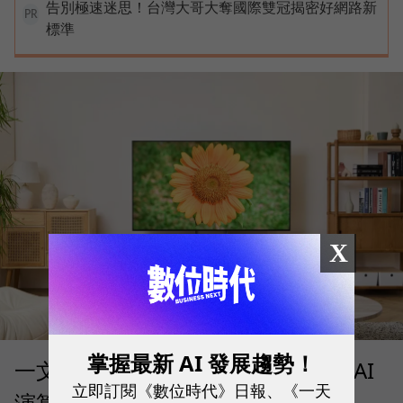
告別極速迷思！台灣大哥大奪國際雙冠揭密好網路新
PR
標準
X
掌握最新 AI 發展趨勢！
一文看懂 AI 電視可以幹嘛？不只有 AI
立即訂閱《數位時代》日報、《一天
演算法，頂級硬體帶來高畫質表現