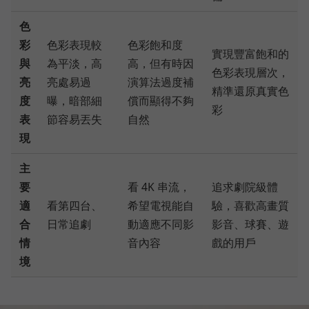
色
彩
色彩表現較
色彩飽和度
實現豐富飽和的
與
為平淡，高
高，但有時因
色彩表現層次，
亮
亮處易過
演算法過度補
精準還原真實色
度
曝，暗部細
償而顯得不夠
彩
表
節容易丟失
自然
現
主
要
看 4K 串流，
追求劇院級體
適
看第四台、
希望電視能自
驗，喜歡高畫質
合
日常追劇
動適應不同影
影音、球賽、遊
情
音內容
戲的用戶
境