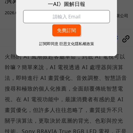
一AI》圖解日報
sponsored by
2026.08.07
|
3C生活
台灣索尼股份有限公司
分享
訂閱即同意
巨思文化隱私權政策
火熱的 AI 風潮掀起客廳革命，到底 AI 電視可以
幹嘛？簡單來說，AI 電視透過 AI 處理器與演算
法，即時進行 AI 畫質優化、音效調整、智慧語音
搜尋和極致的個人化推薦，全面顛覆傳統智慧電
視。在 AI 電視功能中，最讓消費者有感的是 AI
畫質優化，但許多人往往忽略了，畫質提升不只
關乎演算法，更取決於底層的背光、色彩與控光
技術。Sony BRAVIA True RGB LED 電視，正是