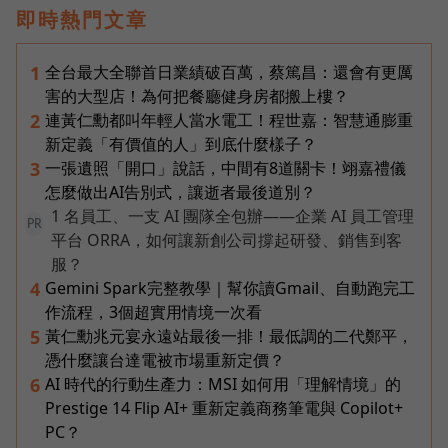
即時熱門文章
全台最大全聯首日業績破百萬，蔡篤昌：還會有更厲
1
害的大型店！為何把餐廳健身房都搬上樓？
連黃仁勳都叫年輕人當水電工！程世嘉：智慧通膨重
2
新定義「有價值的人」到底什麼樣子？
一張遺照「開口」說話，中間有8道關卡！翊嘉禮儀
3
怎麼做出AI告別式，讓逝者最後道別？
1 名員工、一支 AI 團隊全包辦——企業 AI 員工管理
PR
平台 ORRA，如何讓新創公司撐起研發、銷售到客
服？
Gemini Spark完整教學｜幫你讀Gmail、自動跑完工
4
作流程，3個超實用情境一次看
黃仁勳兆元宴永遠站最後一排！最低調的二代鄭平，
5
憑什麼讓台達電被市場重新定價？
AI 時代的行動生產力：MSI 如何用「理解情境」的
6
Prestige 14 Flip AI+ 重新定義商務筆電與 Copilot+
PC？