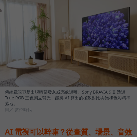
傳統電視容易出現暗部發灰或亮處過曝。Sony BRAVIA 9 II 透過
True RGB 三色獨立背光，能將 AI 算出的極致對比與飽和色彩精準
落地。
圖／ 數位時代
AI 電視可以幹嘛？從畫質、場景、音效