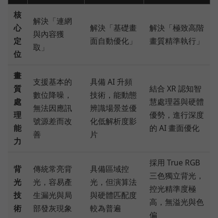
核
解決「連網
心
解決「基礎畫
解決「極致高階
與內容獲
定
面自動優化」
畫質精準執行」
取」
位
畫
支援基本的
具備 AI 升頻
質
結合 XR 認知智
數位降噪，
技術，能動態
處
慧處理器與硬體
無法因應訊
辨識場景並優
理
優勢，進行深度
號源差而改
化低解析度影
能
的 AI 畫面優化
善
片
力
採用 True RGB
背
傳統常亮背
具備區域控
三色獨立背光，
光
光，容易產
光，但演算法
控光精準度極
技
生漏光與局
與硬體匹配度
高，無溢光與色
術
部發灰現象
較為普遍
偏