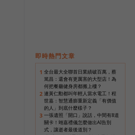
即時熱門文章
全台最大全聯首日業績破百萬，蔡
1
篤昌：還會有更厲害的大型店！為
何把餐廳健身房都搬上樓？
連黃仁勳都叫年輕人當水電工！程
2
世嘉：智慧通膨重新定義「有價值
的人」到底什麼樣子？
一張遺照「開口」說話，中間有8道
3
關卡！翊嘉禮儀怎麼做出AI告別
式，讓逝者最後道別？