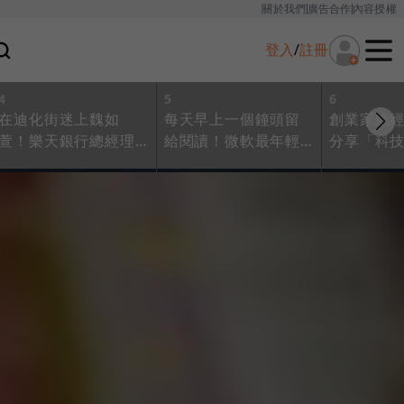
關於我們
廣告合作
內容授權
登入
/
註冊
4
5
6
在迪化街迷上魏如
每天早上一個鐘頭留
創業家總
萱！樂天銀行總經理
給閱讀！微軟最年輕
分享「科
推薦書單、電影，還
總座孫基康口袋書單
讀書單，
有這張專輯他最愛
分享，這3本他最愛
大熱韓劇