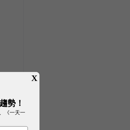
X
展趨勢！
、《一天一