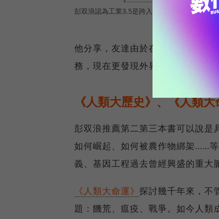
彭双浪認為工業3.5是跨入工業4.0前的必要基礎
他分享，友達由於在智慧製造已經
務，現在更發現外界需求很高。
《人類大歷史》、《人類大
彭双浪推薦第二第三本書可以說是
如何崛起、如何被農作物綁架……
義、基因工程過去曾經興盛的重大
《人類大命運》
探討幾千年來，不
題：饑荒、瘟疫、戰爭。如今人類