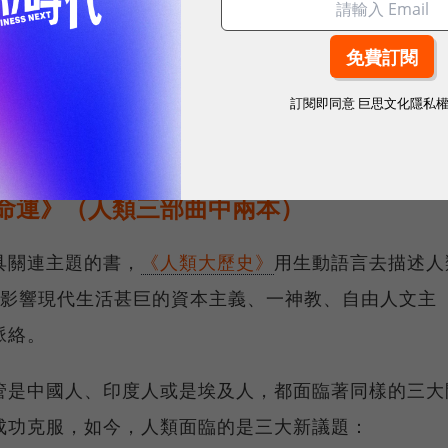
。
圖／ 博克來
做得很好，現在也成立子公司達智匯、艾聚達去做對外
訂閱即同意
巨思文化隱私
命運》（人類三部曲中兩本）
具關連主題的書，
《人類大歷史》
用生動語言去描述人
等影響現代生活甚巨的資本主義、一神教、自由人文主
脈絡。
管是中國人、印度人或是埃及人，都面臨著同樣的三大
成功克服，如今，人類面臨的是三大新議題：