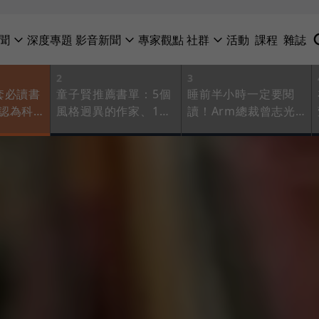
聞
深度專題
影音新聞
專家觀點
社群
活動
課程
雜誌
2
3
套必讀書
童子賢推薦書單：5個
睡前半小時一定要閱
認為科
風格迥異的作家、10
讀！Arm總裁曾志光
讀
本經典作，第一推薦
分享口袋書單：機會
是這本
是留給準備好的人