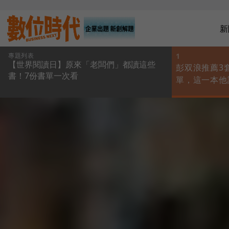
新
專題列表
1
【世界閱讀日】原來「老闆們」都讀這些
彭双浪推薦3
書！7份書單一次看
單，這一本他
技製造業都該