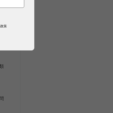
服
權政策
類
問