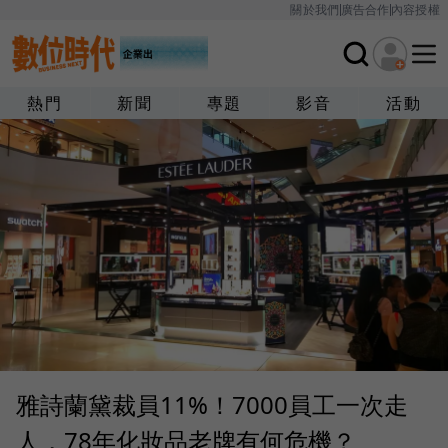
關於我們
廣告合作
內容授權
熱門
新聞
專題
影音
活動
雅詩蘭黛裁員11%！7000員工一次走
人，78年化妝品老牌有何危機？