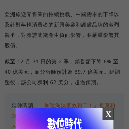
亞洲旅遊零售業的持續挑戰、中國需求的下降以
及針對年輕消費者的新興美容和護膚品牌的激烈
競爭，對雅詩蘭黛產生負面影響，並嚴重影響其
股價。
截至 12 月 31 日的第 2 季，銷售額下降 6% 至
40 億美元，而分析師預計為 39.7 億美元。經調
整後，該公司獲利 62 美分，超過預期。
延伸閱讀：
「加速淘汰低效員工！」祖克柏
X
宣布Meta裁員5%：挪出3,600個職缺給新
人才