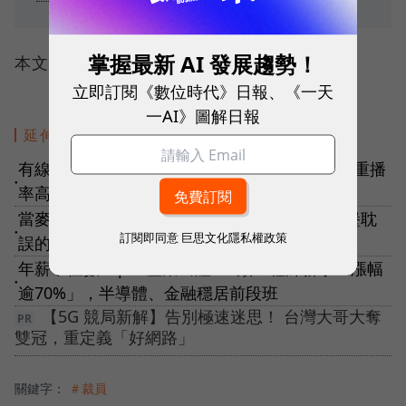
掌握最新 AI 發展趨勢！
本文轉載自
鉅亨網
立即訂閱《數位時代》日報、《一天
一AI》圖解日報
延伸閱讀
有線電視剪線潮激增！普及率跌破5成創新低，重播
●
率高、節目太單一成退訂推力
當麥當勞比摩斯還貴時，你會買哪個？「被漢堡耽
●
訂閱即同意
巨思文化隱私權政策
誤的紅茶店」日本市場的三大挑戰
年薪中位數Top10產業出爐！2類工程師薪水「漲幅
●
逾70%」，半導體、金融穩居前段班
【5G 競局新解】告別極速迷思！ 台灣大哥大奪
雙冠，重定義「好網路」
關鍵字：
＃裁員