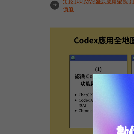
角逐100 MVP盛典雙重榮
➜
價值