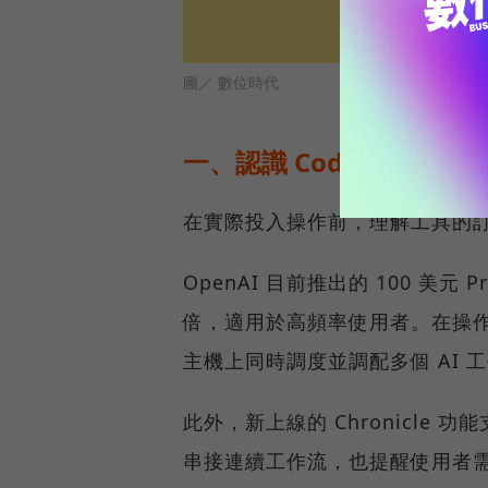
圖／ 數位時代
一、認識 Codex：產品
在實際投入操作前，理解工具的
OpenAI 目前推出的 100 美元 P
倍，適用於高頻率使用者。在操作環
主機上同時調度並調配多個 AI 
此外，新上線的 Chronicle
串接連續工作流，也提醒使用者