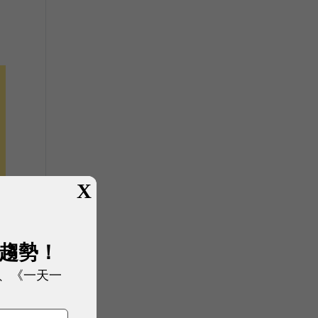
X
展趨勢！
、《一天一