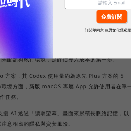
訂閱即同意
巨思文化隱私
、功能與訂閱方案
訂閱配額與執行環境，是評估導入成本的第一步。
ro 方案，其 Codex 使用量約為原先 Plus 方案的 5
境方面，新版 macOS 專屬 App 允許使用者在單
工作任務。
 功能支援 AI 透過「讀取螢幕」畫面來累積長脈絡記憶，以
需注意相應的隱私與資安風險。