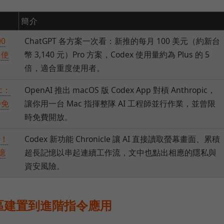
簡介
00
ChatGPT 各方案一次看：新推的每月 100 美元（約新台
 使
幣 3,140 元）Pro 方案，Codex 使用量約為 Plus 的 5
倍，適合重度使用者。
ic：
OpenAI 推出 macOS 版 Codex App 對槓 Anthropic，
時免
讓你用一台 Mac 指揮整隊 AI 工程師並行作業，並曾限
時免費開放。
e！
Codex 新功能 Chronicle 讓 AI 直接讀取螢幕畫面、累積
憶
超長記憶以串起連續工作流，文中也點出相應的隱私與
資安風險。
區建置到進階指令應用