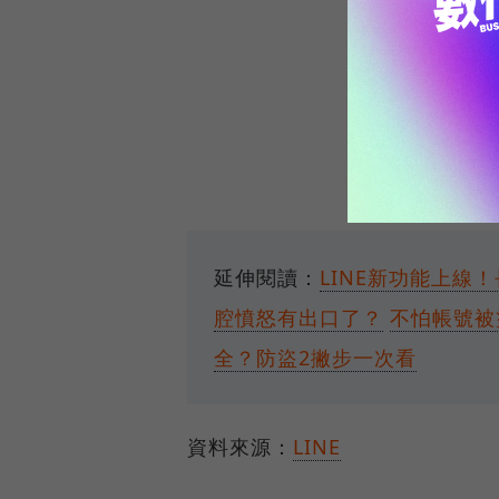
延伸閱讀：
LINE新功能上線
腔憤怒有出口了？
不怕帳號被
全？防盜2撇步一次看
資料來源：
LINE