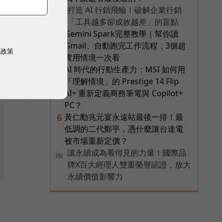
打造 AI 行銷飛輪！破解企業行銷
PR
「工具越多卻成效越差」的盲點
Gemini Spark完整教學｜幫你讀
4
Gmail、自動跑完工作流程，3個超
權政策
實用情境一次看
AI 時代的行動生產力：MSI 如何用
5
「理解情境」的 Prestige 14 Flip
AI+ 重新定義商務筆電與 Copilot+
PC？
黃仁勳兆元宴永遠站最後一排！最
6
低調的二代鄭平，憑什麼讓台達電
被市場重新定價？
讓永續成為看得見的力量！國際品
PR
牌X百大經理人雙重榮譽認證，放大
永續價值影響力