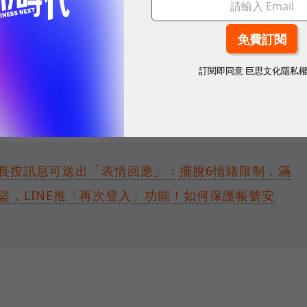
訂閱即同意
巨思文化隱私
！長按訊息可送出「表情回應」：擺脫6情緒限制，滿
盜，LINE推「再次登入」功能！如何保護帳號安