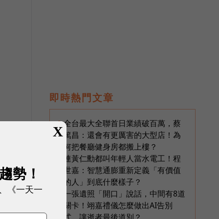
即時熱門文章
全台最大全聯首日業績破百萬，蔡
1
X
篤昌：還會有更厲害的大型店！為
何把餐廳健身房都搬上樓？
連黃仁勳都叫年輕人當水電工！程
2
展趨勢！
世嘉：智慧通膨重新定義「有價值
的人」到底什麼樣子？
、《一天一
一張遺照「開口」說話，中間有8道
3
關卡！翊嘉禮儀怎麼做出AI告別
式，讓逝者最後道別？