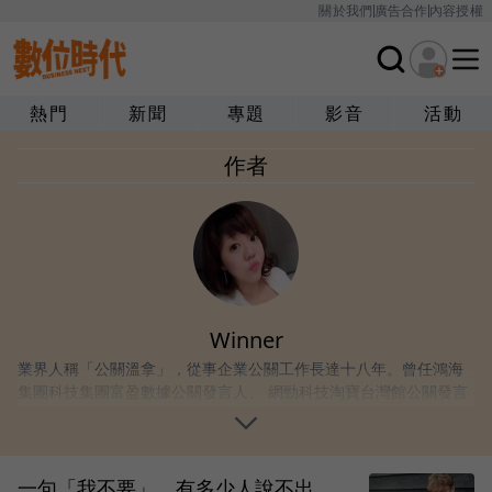
關於我們
廣告合作
內容授權
熱門
新聞
專題
影音
活動
作者
Winner
業界人稱「公關溫拿」，從事企業公關工作長達十八年。曾任鴻海
集團科技集團富盈數據公關發言人、 網勁科技淘寶台灣館公關發言
人、瘋狂賣客、時間軸科技等品牌公關發言人；同時於台灣青年創
業總會任教媒體公關操作課程及經驗長達18年。現職為多家企業品
牌策略指導顧問，操作產業包含時尚、IP、大數據、醫療、政治、
藝人等跨產業媒體公關策略顧問。
一句「我不要」，有多少人說不出