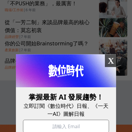
「不PUSH的業務」，最厲害！
職場/工作術
|
6 年前
從「一芳二制」來談品牌最高的核心
價值：莫忘初衷
品牌經營
|
7 年前
你的公司開始Brainstorming了嗎？
產業創新
|
7 年前
X
品牌公關極其重要
品牌經營
|
7 年前
追蹤我們
掌握最新 AI 發展趨勢！
立即訂閱《數位時代》日報、《一天
一AI》圖解日報