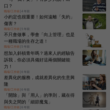
口？
職場/工作術
|
4 年前
小約定也很重要！如何遠離「失約」
傷害？
職場/工作術
|
5 年前
不只會做事，學會「向上管理」也是
一種職場的生存之道！
職場/工作術
|
5 年前
想加入斜槓青年嗎？過來人的經驗告
訴我，你必須具備好這兩個關鍵能
力！
職場/工作術
|
6 年前
差異化的服務，成就差異化的生意興
隆
職場/工作術
|
6 年前
「開除」與「用人」的準則，藏在得
與失之間的「細節魔鬼」
職場/工作術
|
6 年前