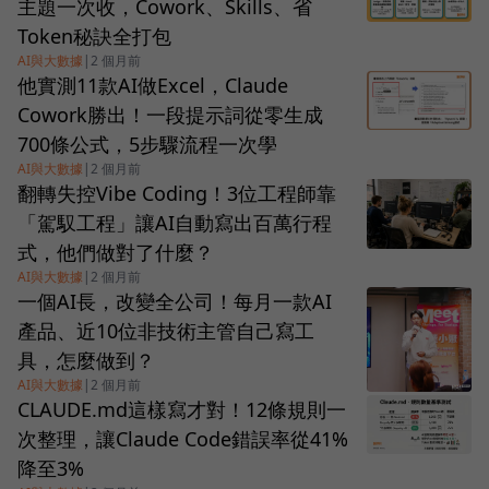
主題一次收，Cowork、Skills、省
Token秘訣全打包
AI與大數據
|
2 個月前
他實測11款AI做Excel，Claude
Cowork勝出！一段提示詞從零生成
700條公式，5步驟流程一次學
AI與大數據
|
2 個月前
翻轉失控Vibe Coding！3位工程師靠
「駕馭工程」讓AI自動寫出百萬行程
式，他們做對了什麼？
AI與大數據
|
2 個月前
一個AI長，改變全公司！每月一款AI
產品、近10位非技術主管自己寫工
具，怎麼做到？
AI與大數據
|
2 個月前
CLAUDE.md這樣寫才對！12條規則一
次整理，讓Claude Code錯誤率從41%
降至3%