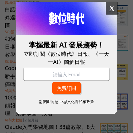
職場/工作術
|
1 個月前
X
白話科技｜低軌衛星是什麼？華通、
昇達科獲利亮眼，11檔概念股一次看
懂
5G通訊
|
1 個月前
如何用Cowork整理發票？一段指令抓
掌握最新 AI 發展趨勢！
日期、金額、統編建成Excel，5步驟
立即訂閱《數位時代》日報、《一天
教學一次搞定
一AI》圖解日報
職場/工作術
|
1 個月前
Codex完整學習地圖！8篇實戰解析、
新手到工程師進階用法一次學，附無
痛轉換工具心法
AI與大數據
|
2 個月前
100組AI提示詞快收藏！NotebookLM
訂閱即同意
巨思文化隱私權政策
簡報、萬用工作流、Claude專屬助
理⋯完整地圖一次看
AI與大數據
|
2 個月前
Claude入門學習地圖！38篇教學、8大