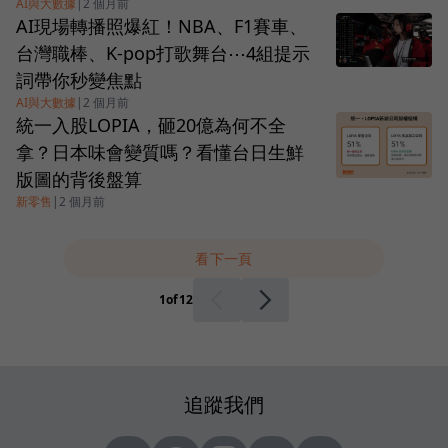
AI與大數據
|
2 個月前
AI現場轉播照爆紅！NBA、F1賽車、
台灣職棒、K-pop打歌舞台⋯4組提示
詞帶你秒變焦點
AI與大數據
|
2 個月前
統一入股LOPIA，砸20億為何不全
拿？日本味會變質嗎？看懂台日生鮮
版圖的背後盤算
新零售
|
2 個月前
看下一頁
1
of
12
追蹤我們