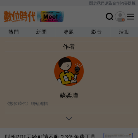
關於我們
廣告合作
內容授權
熱門
新聞
專題
影音
活動
作者
蘇柔瑋
《數位時代》網站編輯
財報PDF丟給AI讀不動？3個免費工具