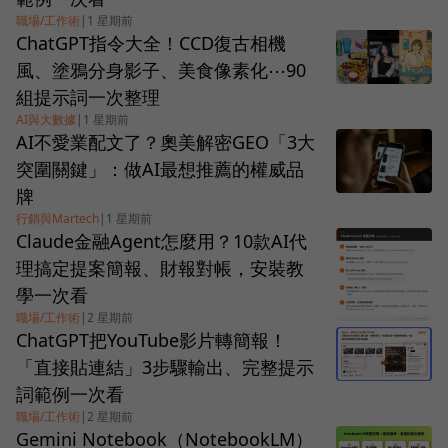
職場/工作術
|
1 星期前
ChatGPT指令大全！CCD復古相機
風、塗鴉分身影子、美食像素化⋯90
組提示詞一次整理
AI與大數據
|
1 星期前
AI不愛業配文了？奧美解密GEO「3大
突圍關鍵」：做AI最想推薦的權威品
牌
行銷與Martech
|
1 星期前
Claude金融Agent怎麼用？10款AI代
理搞定提案簡報、財報對帳，安裝教
學一次看
職場/工作術
|
2 星期前
ChatGPT把YouTube影片轉簡報！
「直接貼連結」3步驟輸出、完整提示
詞範例一次看
職場/工作術
|
2 星期前
Gemini Notebook（NotebookLM）