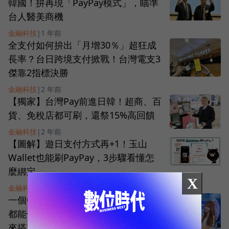
韓國！拚再現「PayPay模式」，瞄準
台人醫美商機
金融科技
|
1 年前
全支付如何拚出「月增30％」超狂成
長率？台日跨境支付掀戰！台灣電支3
傑靠2指標決勝
金融科技
|
2 年前
【獨家】台灣Pay前進日韓！超商、百
貨、免稅店都可刷，還祭15%高回饋
金融科技
|
2 年前
【圖解】遊日支付方式再+1！玉山
Wallet也能刷PayPay，3步驟看懂怎
麼綁定
X
金融科技
|
2 年前
一個QR Code，拿一卡通、全盈+PAY
都能付款！TWQR擊破支付高牆，未
來搭車也能刷？