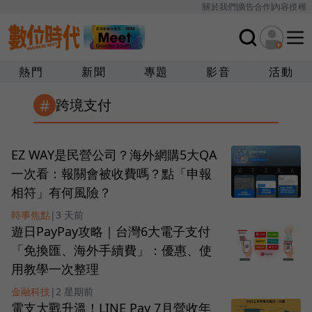
關於我們
廣告合作
內容授權
熱門
新聞
專題
影音
活動
#
跨境支付
EZ WAY是民營公司？海外網購5大QA
一次看：報關會被收費嗎？點「申報
相符」有何風險？
時事焦點
|
3 天前
遊日PayPay攻略｜台灣6大電子支付
「免換匯、海外手續費」：優惠、使
用教學一次整理
金融科技
|
2 星期前
電支大戰升溫！LINE Pay 7月營收年