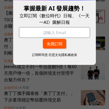
掌握最新 AI 發展趨勢！
金融科技
|
2 年前
【圖解】赴日旅遊刷PayPay，街口
立即訂閱《數位時代》日報、《一天
10/2上線！掃碼付款最高享9.5%，3
一AI》圖解日報
步驟一次懂
金融科技
|
2 年前
奧丁丁攜手Circle打造穩定幣跨境支
付，無國界零時差跨境金流，數秒可
到帳
訂閱即同意
巨思文化隱私權政策
區塊鏈
|
4 年前
Jeeves成立不到一年估值翻5倍！每60
天用戶增一倍，首個跨境支付管理平
台魅力何在？
金融科技
|
4 年前
奧丁丁攜手國泰推「奧丁丁支付」，
下步要用穩定幣顛覆跨境交易
區塊鏈
|
4 年前