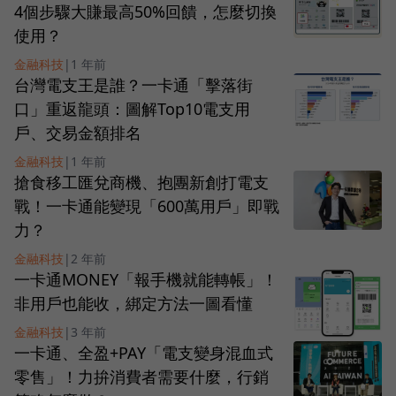
4個步驟大賺最高50%回饋，怎麼切換
使用？
金融科技
|
1 年前
台灣電支王是誰？一卡通「擊落街
口」重返龍頭：圖解Top10電支用
戶、交易金額排名
金融科技
|
1 年前
搶食移工匯兌商機、抱團新創打電支
戰！一卡通能變現「600萬用戶」即戰
力？
金融科技
|
2 年前
一卡通MONEY「報手機就能轉帳」！
非用戶也能收，綁定方法一圖看懂
金融科技
|
3 年前
一卡通、全盈+PAY「電支變身混血式
零售」！力拚消費者需要什麼，行銷