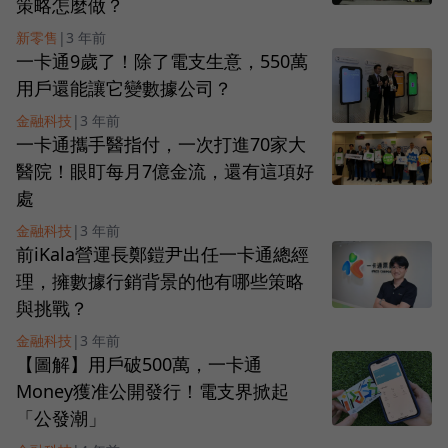
策略怎麼做？
新零售
|
3 年前
一卡通9歲了！除了電支生意，550萬
用戶還能讓它變數據公司？
金融科技
|
3 年前
一卡通攜手醫指付，一次打進70家大
醫院！眼盯每月7億金流，還有這項好
處
金融科技
|
3 年前
前iKala營運長鄭鎧尹出任一卡通總經
理，擁數據行銷背景的他有哪些策略
與挑戰？
金融科技
|
3 年前
【圖解】用戶破500萬，一卡通
Money獲准公開發行！電支界掀起
「公發潮」