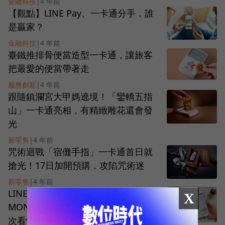
金融科技
|
4 年前
【觀點】LINE Pay、一卡通分手，誰
是贏家？
金融科技
|
4 年前
臺鐵推排骨便當造型一卡通，讓旅客
把最愛的便當帶著走
服務創新
|
4 年前
跟隨鎮瀾宮大甲媽遶境！「鑾轎五指
山」一卡通亮相，有精緻雕花還會發
光
新零售
|
4 年前
咒術迴戰「宿儺手指」一卡通首日就
搶光！17日加開預購，攻陷咒術迷
新零售
|
4 年前
LINE Bank終於能連結一卡通
X
MONEY！提領、轉帳都免費，操作一
次看懂