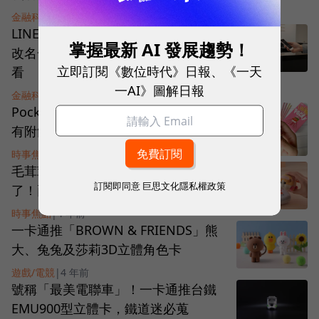
金融科技
|
4 年前
LINE出清持股後，LINE Pay Money
掌握最新 AI 發展趨勢！
改名一卡通MONEY！分家三部曲一次
立即訂閱《數位時代》日報、《一天
看
一AI》圖解日報
金融科技
|
4 年前
Pocky 3D造型一卡通登場，禮盒真的
有附餅乾！12月20日搶先預購
時事焦點
|
4 年前
毛茸茸的《天竺鼠車車》變成一卡通
訂閱即同意
巨思文化隱私權政策
了！兩隻鼠鼠嗶卡還有音樂＋震動
時事焦點
|
4 年前
一卡通推「BROWN & FRIENDS」熊
大、兔兔及莎莉3D立體角色卡
遊戲/電競
|
4 年前
號稱「最美電聯車」！一卡通推台鐵
EMU900型立體卡，鐵道迷必蒐