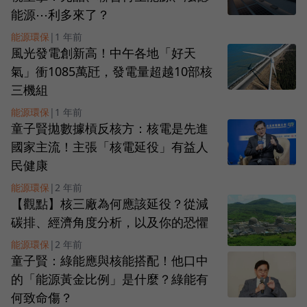
能源⋯利多來了？
能源環保
|
1 年前
風光發電創新高！中午各地「好天
氣」衝1085萬瓩，發電量超越10部核
三機組
能源環保
|
1 年前
童子賢拋數據槓反核方：核電是先進
國家主流！主張「核電延役」有益人
民健康
能源環保
|
2 年前
【觀點】核三廠為何應該延役？從減
碳排、經濟角度分析，以及你的恐懼
能源環保
|
2 年前
童子賢：綠能應與核能搭配！他口中
的「能源黃金比例」是什麼？綠能有
何致命傷？