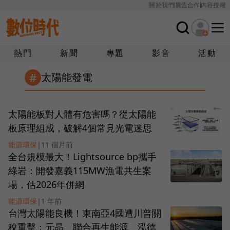
關於我們
廣告合作
內容授權
熱門
新聞
專題
影音
活動
#
太陽能發電
太陽能板對人體有危害嗎？從太陽能
板原理組成，破解4個常見光電迷思
能源環保
|
11 個月前
全台規模最大！Lightsource bp攜手
綠岩：開發嘉義115MW漁電共生案
場，估2026年併網
能源環保
|
1 年前
台灣太陽能良機！東南亞4國遭川普關
稅重擊：元晶、聯合再生能源、泓德