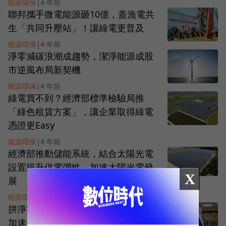
能源環保
|
4 年前
聯邦攜手微電能源砸10億，蓋漁電共
生「共同升壓站」！讓綠電更普及
能源環保
|
4 年前
淨零減碳浪潮成趨勢，潔淨能源成股
市逆風布局新契機
能源環保
|
4 年前
綠電買不到？經濟部標準檢驗局推
「綠色租賃方案」，讓企業取得綠電
憑證更Easy
能源環保
|
4 年前
經濟部推動儲能系統，結合太陽光電
設置提升供電彈性，加速太陽光電發
X
展
能源環保
|
4 年前
拼淨零碳排，陳來助掌舵勤友光電，
加速發展第三代太陽能聚焦碳中和商