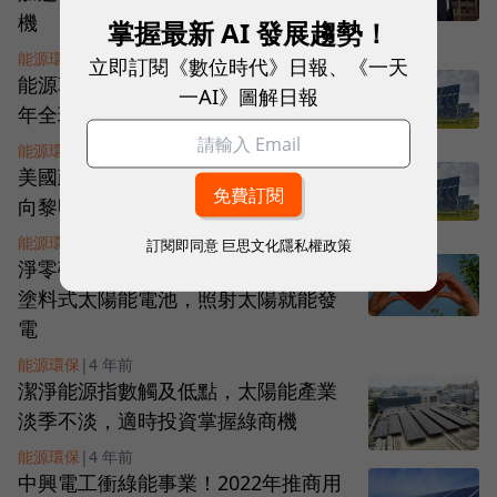
機
掌握最新 AI 發展趨勢！
能源環保
|
4 年前
立即訂閱《數位時代》日報、《一天
能源革命驅動未儲能市場發展，2025
一AI》圖解日報
年全球裝機量將達362GWh
能源環保
|
4 年前
美國政府釋利多，潔淨能源從黑夜走
向黎明，環保節能ETF後市看好
能源環保
|
4 年前
訂閱即同意
巨思文化隱私權政策
淨零碳排新助力！日本新創企業研發
塗料式太陽能電池，照射太陽就能發
電
能源環保
|
4 年前
潔淨能源指數觸及低點，太陽能產業
淡季不淡，適時投資掌握綠商機
能源環保
|
4 年前
中興電工衝綠能事業！2022年推商用