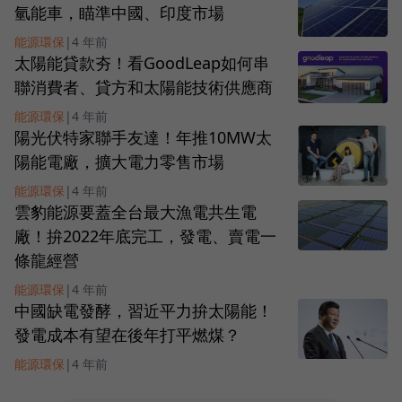
氫能車，瞄準中國、印度市場
能源環保
|
4 年前
太陽能貸款夯！看GoodLeap如何串
聯消費者、貸方和太陽能技術供應商
能源環保
|
4 年前
陽光伏特家聯手友達！年推10MW太
陽能電廠，擴大電力零售市場
能源環保
|
4 年前
雲豹能源要蓋全台最大漁電共生電
廠！拚2022年底完工，發電、賣電一
條龍經營
能源環保
|
4 年前
中國缺電發酵，習近平力拚太陽能！
發電成本有望在後年打平燃煤？
能源環保
|
4 年前