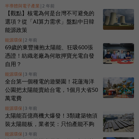
半導體與電子產業
|
2 年前
【觀點】核電為何是台灣不可避免的
選項？從「AI算力需求」盤點中日韓
能源政策
能源環保
|
2 年前
69歲的東豐擁抱太陽能、狂吸600張
憑證！紡織老廠為何敢押寶光電自發
自用？
能源環保
|
3 年前
全台第一個種電的遊樂園！花蓮海洋
公園把太陽能賣給台電，1個月大省50
萬電費
能源環保
|
3 年前
太陽能百億商機大爆發！3類建築物須
裝太陽能板，業者笑：只怕產能不夠
能源環保
|
3 年前