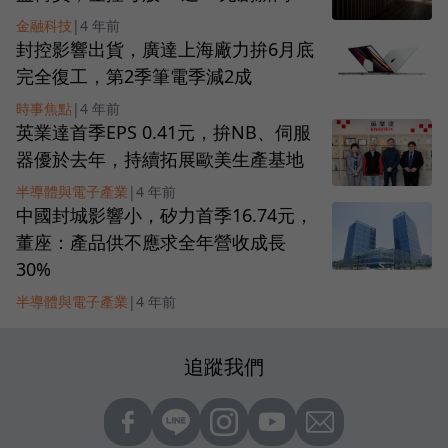
金融科技
|
4 年前
封控影響出貨，廣達上海廠力拚6月底
完全復工，第2季筆電季減2成
時事焦點
|
4 年前
英業達首季EPS 0.41元，拚NB、伺服
器優於去年，持續拓展歐美生產基地
半導體與電子產業
|
4 年前
中國封城影響小，矽力首季16.74元，
董座：產品供不應求全年營收成長
30%
半導體與電子產業
|
4 年前
追蹤我們