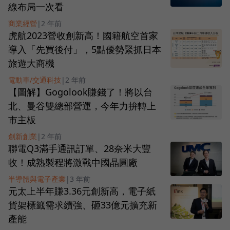
線布局一次看
商業經營
|
2 年前
虎航2023營收創新高！國籍航空首家
導入「先買後付」，5點優勢緊抓日本
旅遊大商機
電動車/交通科技
|
2 年前
【圖解】Gogolook賺錢了！將以台
北、曼谷雙總部營運，今年力拚轉上
市主板
創新創業
|
2 年前
聯電Q3滿手通訊訂單、28奈米大豐
收！成熟製程將激戰中國晶圓廠
半導體與電子產業
|
3 年前
元太上半年賺3.36元創新高，電子紙
貨架標籤需求續強、砸33億元擴充新
產能