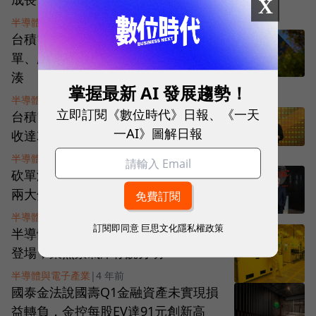
X
半導體與電子產業
|
4 年前
台積電Q2毛利率飆到59%，破除砍
單、庫存過高雜音！產能利用率仍緊
湊
掌握最新 AI 發展趨勢！
半導體與電子產業
|
4 年前
立即訂閱《數位時代》日報、《一天
台積電法說釋利多，上調全年美元營
一AI》圖解日報
收達35%，撥雲見日化解砍單謠言
半導體與電子產業
|
4 年前
砍單潮來襲！台積電法說會今登場，
兩大焦點值得關注
半導體與電子產業
|
4 年前
訂閱即同意
巨思文化隱私權政策
半導體產業步熊市？台積電法說本周
登場，聚焦景氣庫存說分明
半導體與電子產業
|
4 年前
國泰金法說國壽Q1金融資產未實現損
益轉負，金控每股EV達91元創新高