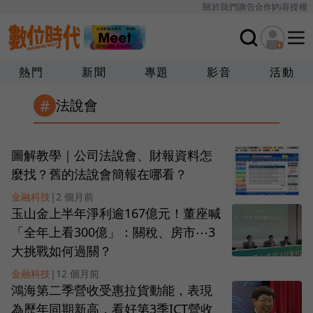
關於我們
廣告合作
內容授權
熱門
新聞
專題
影音
活動
#
法說會
圖解教學｜公司法說會、財報資料怎
麼找？舊的法說會簡報在哪看？
金融科技
|
2 個月前
玉山金上半年淨利逾167億元！董座喊
「全年上看300億」：關稅、房市⋯3
大挑戰如何過關？
金融科技
|
12 個月前
鴻海第二季營收受惠拉貨動能，表現
為歷年同期新高，看好第3季ICT營收