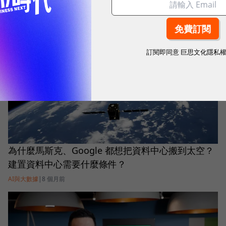
中心」達58%，4招繞道取得美系算力
雲端運算與服務
|
7 個月前
訂閱即同意
巨思文化隱私
為什麼馬斯克、Google 都想把資料中心搬到太空？
建置資料中心需要什麼條件？
AI與大數據
|
8 個月前