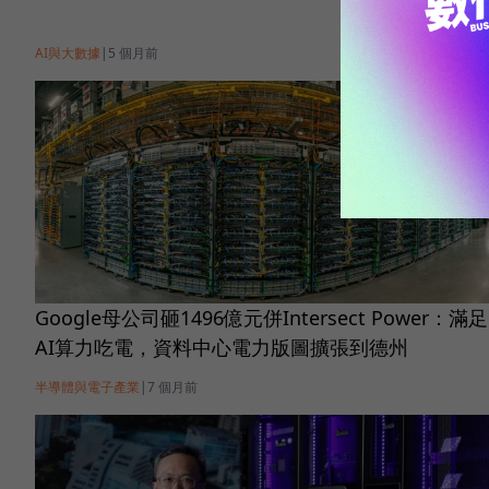
AI與大數據
|
5 個月前
Google母公司砸1496億元併Intersect Power：滿足
AI算力吃電，資料中心電力版圖擴張到德州
半導體與電子產業
|
7 個月前