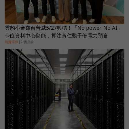
雲豹小金雞台普威5/27興櫃！「No power, No AI」
卡位資料中心儲能，押注黃仁勳千倍電力預言
能源環保
|
2 個月前