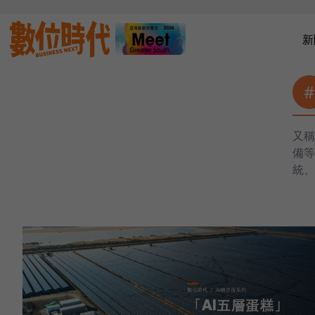
新
#
又稱
備等
統、