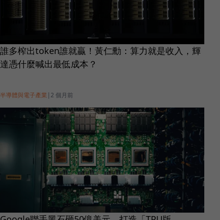
誰多榨出token誰就贏！黃仁勳：算力就是收入，輝
達憑什麼喊出最低成本？
半導體與電子產業
|
2 個月前
Google聯手黑石砸50億美元，打造「TPU版