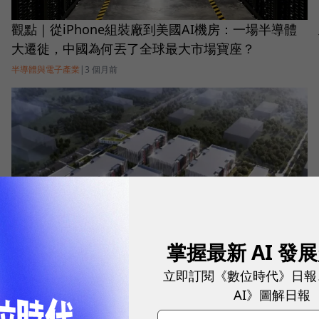
觀點｜從iPhone組裝廠到美國AI機房：一場半導體
大遷徙，中國為何丟了全球最大市場寶座？
半導體與電子產業
|
3 個月前
掌握最新 AI 發
立即訂閱《數位時代》日報
AI》圖解日報
中國繞過晶片禁令？報告揭馬來西亞柔佛「紅色資料