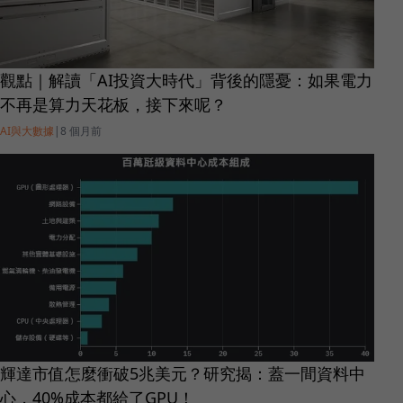
觀點｜解讀「AI投資大時代」背後的隱憂：如果電力
不再是算力天花板，接下來呢？
AI與大數據
|
8 個月前
輝達市值怎麼衝破5兆美元？研究揭：蓋一間資料中
心，40%成本都給了GPU！