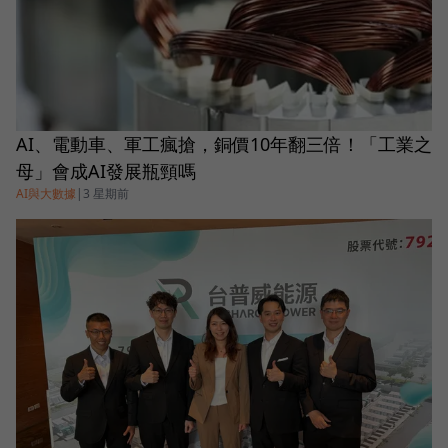
AI、電動車、軍工瘋搶，銅價10年翻三倍！「工業之
母」會成AI發展瓶頸嗎
AI與大數據
|
3 星期前