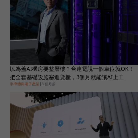
以為蓋AI機房要整層樓？台達電說一個車位就OK！
把全套基礎設施塞進貨櫃，3個月就能讓AI上工
半導體與電子產業
|
8 個月前