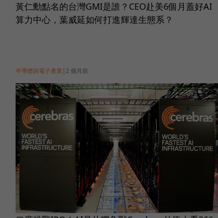
黃仁勳點名的台灣GMI是誰？CEO赴美6個月蓋好AI
算力中心，葉威延如何打進輝達生態系？
半導體與電子產業
|
2 個月前