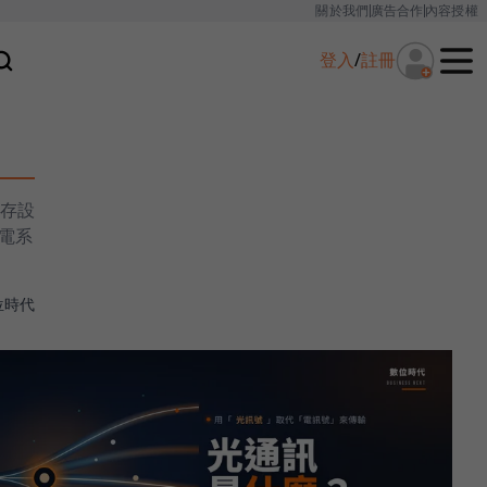
關於我們
廣告合作
內容授權
登入
/
註冊
存設
電系
位時代