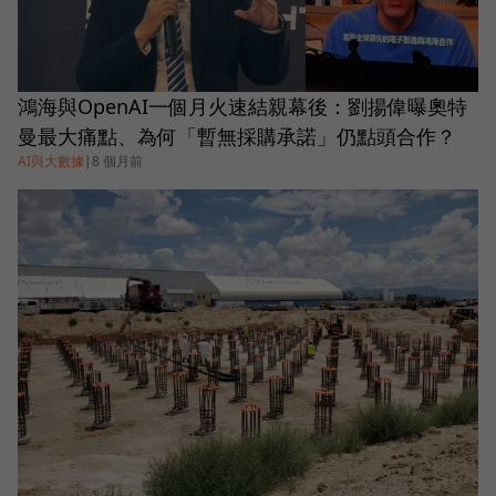
鴻海與OpenAI一個月火速結親幕後：劉揚偉曝奧特
曼最大痛點、為何「暫無採購承諾」仍點頭合作？
AI與大數據
|
8 個月前