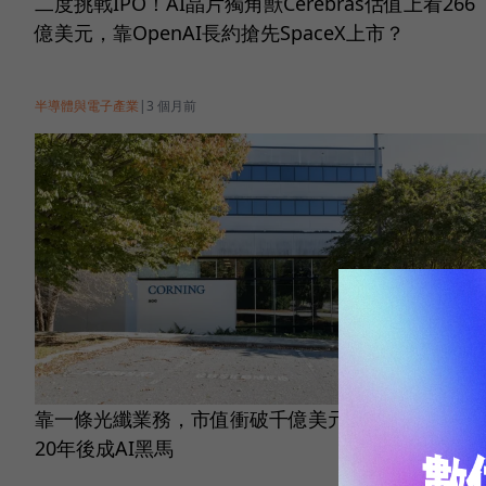
二度挑戰IPO！AI晶片獨角獸Cerebras估值上看266
億美元，靠OpenAI長約搶先SpaceX上市？
半導體與電子產業
|
3 個月前
靠一條光纖業務，市值衝破千億美元！康寧堅持虧損
20年後成AI黑馬