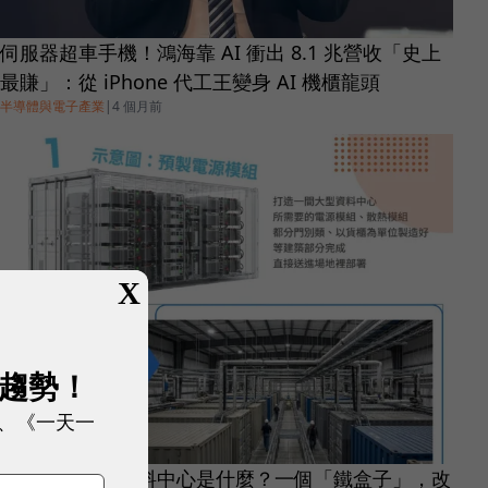
伺服器超車手機！鴻海靠 AI 衝出 8.1 兆營收「史上
最賺」：從 iPhone 代工王變身 AI 機櫃龍頭
半導體與電子產業
|
4 個月前
X
展趨勢！
、《一天一
圖解｜模組化資料中心是什麼？一個「鐵盒子」，改