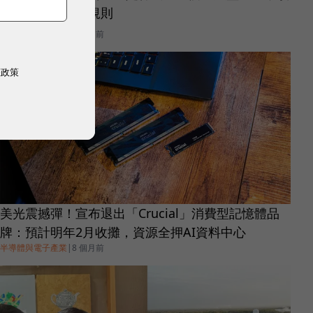
寫全球算力遊戲規則
半導體與電子產業
|
7 個月前
權政策
美光震撼彈！宣布退出「Crucial」消費型記憶體品
牌：預計明年2月收攤，資源全押AI資料中心
半導體與電子產業
|
8 個月前