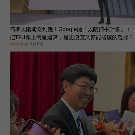
瞄準太陽能吃到飽！Google拋「太陽捕手計畫」：
把TPU搬上衛星運算，是更便宜又節能省碳的選擇？
AI與大數據
|
8 個月前