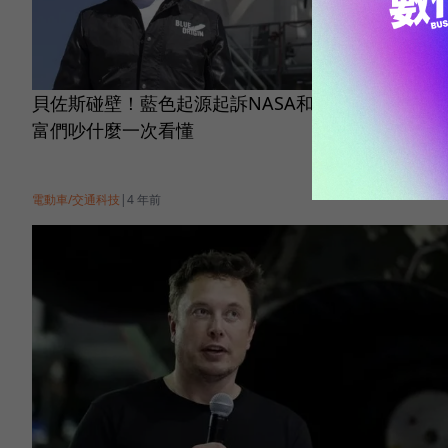
貝佐斯碰壁！藍色起源起訴NASA和SpaceX失敗，首
富們吵什麼一次看懂
電動車/交通科技
|
4 年前