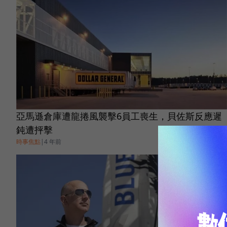
亞馬遜倉庫遭龍捲風襲擊6員工喪生，貝佐斯反應遲
鈍遭抨擊
時事焦點
|
4 年前