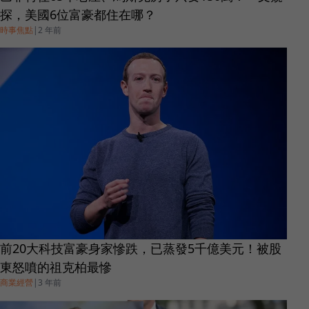
探，美國6位富豪都住在哪？
時事焦點
|
2 年前
前20大科技富豪身家慘跌，已蒸發5千億美元！被股
東怒噴的祖克柏最慘
商業經營
|
3 年前