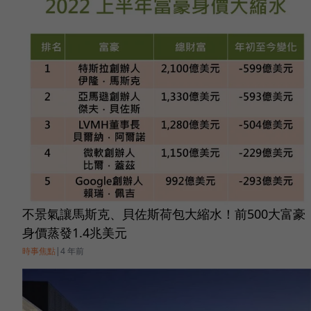
不景氣讓馬斯克、貝佐斯荷包大縮水！前500大富豪
身價蒸發1.4兆美元
時事焦點
|
4 年前