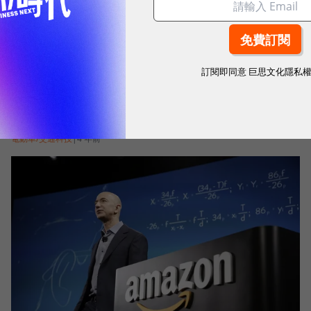
訂閱即同意
巨思文化隱私
藍色起源宣佈攜手波音、2030前打造商用太空站！
瞄準旅遊、研究等多用途
電動車/交通科技
|
4 年前