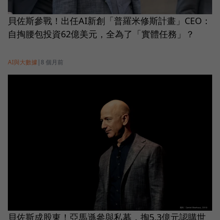
貝佐斯參戰！出任AI新創「普羅米修斯計畫」CEO：
自掏腰包投資62億美元，全為了「實體任務」？
AI與大數據
|
8 個月前
貝佐斯成股東！亞馬遜參與私募，掏5.3億元認購世