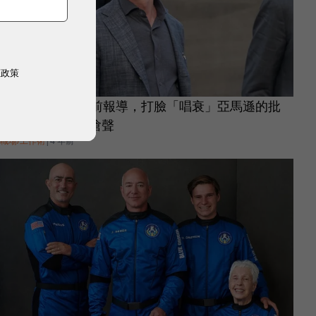
權政策
貝佐斯翻出22年前報導，打臉「唱衰」亞馬遜的批
評！馬斯克又來嗆聲
職場/工作術
|
4 年前