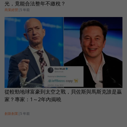
光，竟能合法整年不繳稅？
商業經營
|
5 年前
從較勁地球富豪到太空之戰，貝佐斯與馬斯克誰是贏
家？專家：1～2年內揭曉
創新創業
|
5 年前