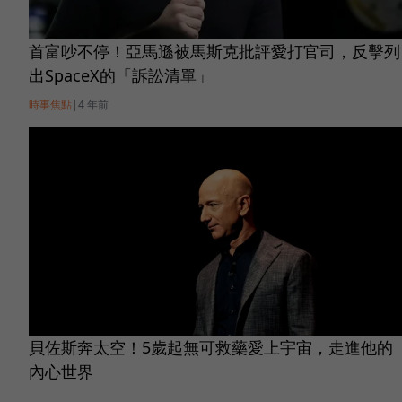
首富吵不停！亞馬遜被馬斯克批評愛打官司，反擊列
出SpaceX的「訴訟清單」
時事焦點
|
4 年前
貝佐斯奔太空！5歲起無可救藥愛上宇宙，走進他的
內心世界