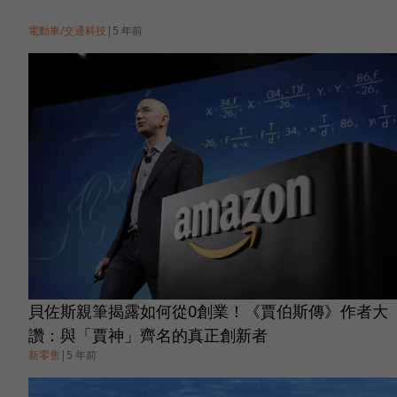
電動車/交通科技
|
5 年前
貝佐斯親筆揭露如何從0創業！《賈伯斯傳》作者大
讚：與「賈神」齊名的真正創新者
新零售
|
5 年前