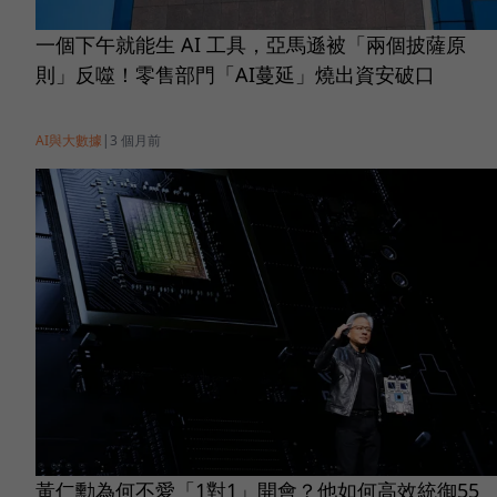
一個下午就能生 AI 工具，亞馬遜被「兩個披薩原
則」反噬！零售部門「AI蔓延」燒出資安破口
AI與大數據
|
3 個月前
黃仁勳為何不愛「1對1」開會？他如何高效統御55