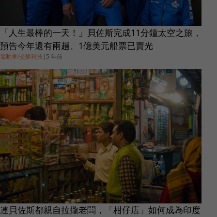
「人生最棒的一天！」貝佐斯完成11分鐘太空之旅，
預告今年還有兩趟、1億美元船票已賣光
電動車/交通科技
|
5 年前
連貝佐斯都親自拉攏老闆，「柑仔店」如何成為印度