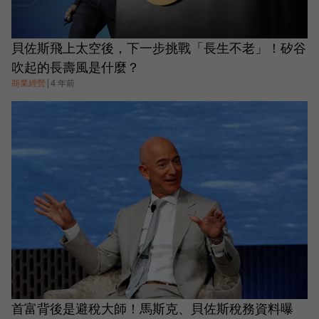
貝佐斯飛上太空後，下一步挑戰「長生不老」！矽谷
吹起的長壽風是什麼？
商業經營
|
4 年前
首富背後是避稅大師！馬斯克、貝佐斯稅務資料曝