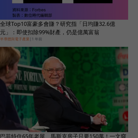
全球Top10富豪多會賺？研究指「日均賺32.6億
元」：即使扣除99%財產，仍是億萬富翁
半導體與電子產業
|
1 年前
巴菲特住65年老屋、馬斯克房子只要150萬！一文窺