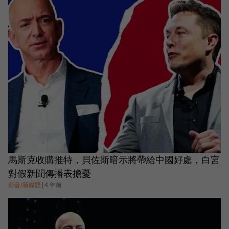
馬斯克收購推特，貝佐斯暗示將帶給中國好處，白宮
對假新聞傳播表擔憂
影音/新媒體
|
4 年前