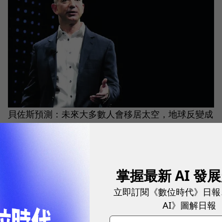
貝佐斯預測：未來大多數人會移居太空，地球反變成
「觀光景點」
電動車/交通科技
|
4 年前
掌握最新 AI 發
立即訂閱《數位時代》日報
AI》圖解日報