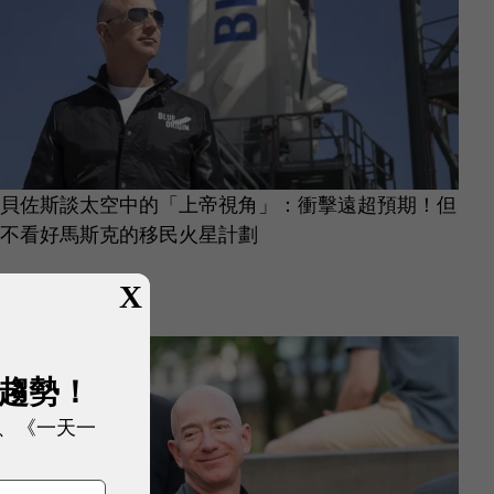
貝佐斯談太空中的「上帝視角」：衝擊遠超預期！但
不看好馬斯克的移民火星計劃
X
電動車/交通科技
|
4 年前
展趨勢！
、《一天一