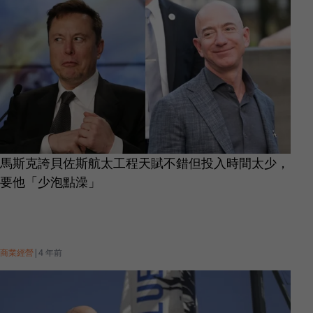
馬斯克誇貝佐斯航太工程天賦不錯但投入時間太少，
要他「少泡點澡」
商業經營
|
4 年前