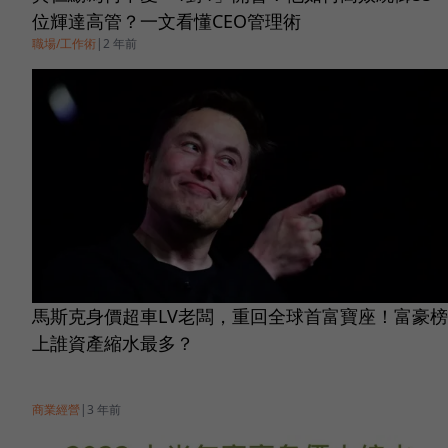
位輝達高管？一文看懂CEO管理術
職場/工作術
|
2 年前
馬斯克身價超車LV老闆，重回全球首富寶座！富豪榜
上誰資產縮水最多？
商業經營
|
3 年前