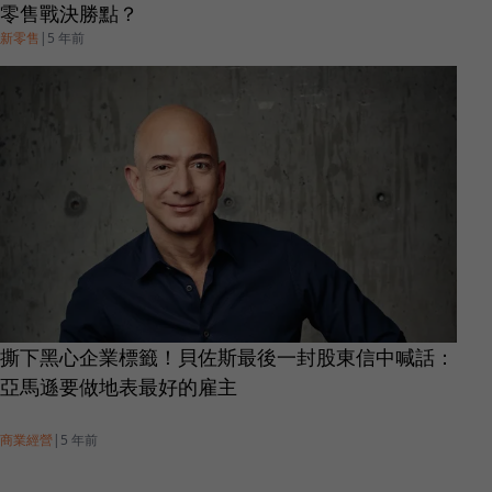
零售戰決勝點？
新零售
|
5 年前
撕下黑心企業標籤！貝佐斯最後一封股東信中喊話：
亞馬遜要做地表最好的雇主
商業經營
|
5 年前