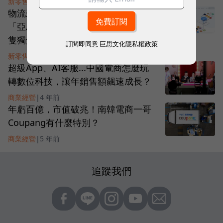
新零售
|
4 年前
物流新創Sendcloud靠4大優勢，提供
「亞馬遜級別」服務！將成歐洲下一
隻獨角獸？
訂閱即同意
巨思文化隱私權政策
新零售
|
4 年前
超級App、AI客服...中國電商怎麼玩
轉數位科技，讓年銷售額飆速成長？
商業經營
|
4 年前
年虧百億，市值破兆！南韓電商一哥
Coupang有什麼特別？
商業經營
|
5 年前
追蹤我們