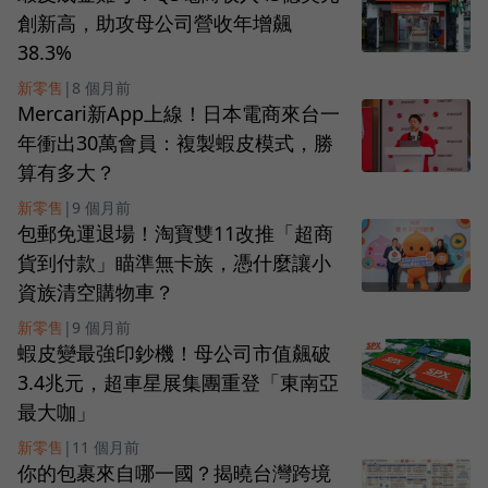
創新高，助攻母公司營收年增飆
38.3%
新零售
|
8 個月前
Mercari新App上線！日本電商來台一
年衝出30萬會員：複製蝦皮模式，勝
算有多大？
新零售
|
9 個月前
包郵免運退場！淘寶雙11改推「超商
貨到付款」瞄準無卡族，憑什麼讓小
資族清空購物車？
新零售
|
9 個月前
蝦皮變最強印鈔機！母公司市值飆破
3.4兆元，超車星展集團重登「東南亞
最大咖」
新零售
|
11 個月前
你的包裹來自哪一國？揭曉台灣跨境