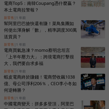
電商Top5：南韓Coupang憑什麼贏？
本土電商拉警報？
新零售
|
1 年前
幫阿里巴巴搶快還有賺！菜鳥集團如
何使出渾身解「數」，精準調度300萬
送貨員？
新零售
|
1 年前
電商買氣急凍？momo蔡明忠坦言
「上半年壓力大」：跨境電商打擊很
大，我們要自求多福
新零售
|
1 年前
蝦皮電商終於賺錢！電商營收飆1038
億、母公司淨利206％，CEO李小冬如
何逆轉勝？
新零售
|
1 年前
中國電商變天：拼多多登頂，阿里巴