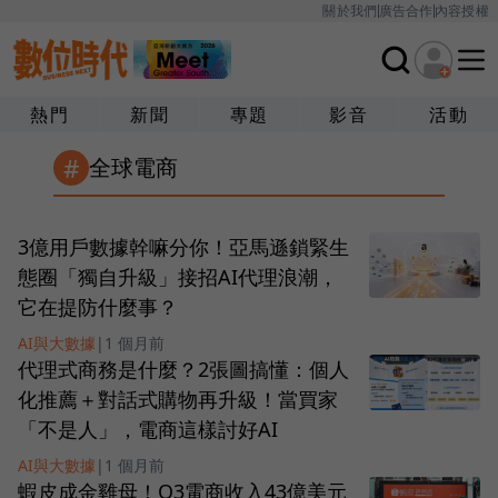
關於我們
廣告合作
內容授權
熱門
新聞
專題
影音
活動
#
全球電商
3億用戶數據幹嘛分你！亞馬遜鎖緊生
態圈「獨自升級」接招AI代理浪潮，
它在提防什麼事？
AI與大數據
|
1 個月前
代理式商務是什麼？2張圖搞懂：個人
化推薦＋對話式購物再升級！當買家
「不是人」，電商這樣討好AI
AI與大數據
|
1 個月前
蝦皮成金雞母！Q3電商收入43億美元