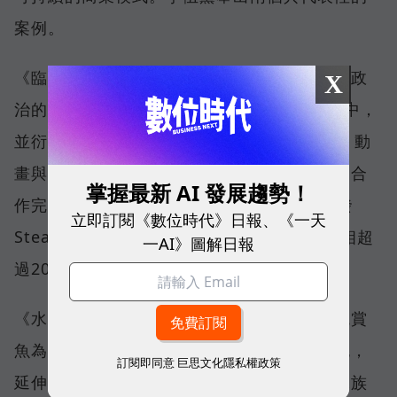
案例。
《臨界戰士》系列是一部以台灣觀點看待地緣政
X
治的太空史詩，目前已有4部小說與漫畫進行中，
並衍生出《臨界戰境 Toward the Stellaris》動
畫與遊戲開發。動畫部分，已與台中動畫公司合
掌握最新 AI 發展趨勢！
作完成90秒預告片；遊戲則正由台灣團隊開發
立即訂閱《數位時代》日報、《一天
Steam與Switch版本。該系列在大小展會亮相超
一AI》圖解日報
過20場，成為海穹的國際潛力代表作。
《水都物語》系列則是全球第一本以水族與觀賞
魚為主題的漫畫，結合台灣觀賞魚產業的特色，
訂閱即同意
巨思文化隱私權政策
延伸出動畫、特展與跨界商品合作。像是與水族