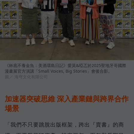
《杯底不養金魚：美酒環島日記》愛莫&啞忑於2025聖地牙哥國際
漫畫展官方演講「Small Voices, Big Stories」會後合影。
圖／ 海穹文化有限公司
加速器突破思維 深入產業鏈與跨界合作
場景
「我們不只要跳脫出版框架，跨出『賣書』的商