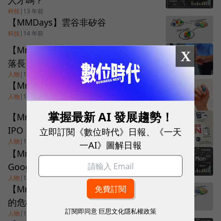
科技
|
13 年前
【MMDays】雲谷非矽谷
科技
|
14 年前
【Mr. Friday】我看 Now.in 爭議 （落
X
落長）
人物
|
14 年前
【Mr. Friday】連做夢的勇氣都沒了
人物
|
14 年前
掌握最新 AI 發展趨勢！
【Mr. Friday】從小處看 Facebook
IPO
立即訂閱《數位時代》日報、《一天
人物
|
14 年前
一AI》圖解日報
【Mr. Friday】食之無謂棄之可惜的
Google 搜尋+
人物
|
14 年前
【Mr. Friday】現在進行式~美國郵局
的危機
訂閱即同意
巨思文化隱私權政策
人物
|
14 年前