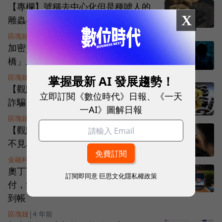
【專欄】號稱去中心化但是種唬人的
X
雕蟲小技？比特幣真實價值很有限
區塊鏈
|
3 年前
加密貨幣陷熊市，還被駭客「跨鏈
橋」上偷走14億美元！發生什麼事？
區塊鏈
|
3 年前
掌握最新 AI 發展趨勢！
【觀點】新型態龐氏騙局，假創新真
立即訂閱《數位時代》日報、《一天
詐騙？金管會監管有理切莫退縮！
一AI》圖解日報
區塊鏈
|
3 年前
【觀點】信用卡不能買虛擬貨幣？眼
不見為淨才是台灣的金融監管主旋律
金融科技
|
4 年前
奧丁丁攜手Circle打造穩定幣跨境支
訂閱即同意
巨思文化隱私權政策
付，無國界零時差跨境金流，數秒可
到帳
區塊鏈
|
4 年前