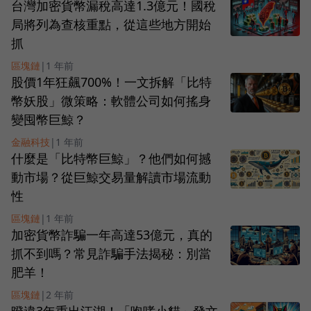
台灣加密貨幣漏稅高達1.3億元！國稅
局將列為查核重點，從這些地方開始
抓
區塊鏈
|
1 年前
股價1年狂飆700%！一文拆解「比特
幣妖股」微策略：軟體公司如何搖身
變囤幣巨鯨？
金融科技
|
1 年前
什麼是「比特幣巨鯨」？他們如何撼
動市場？從巨鯨交易量解讀市場流動
性
區塊鏈
|
1 年前
加密貨幣詐騙一年高達53億元，真的
抓不到嗎？常見詐騙手法揭秘：別當
肥羊！
區塊鏈
|
2 年前