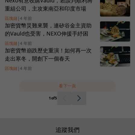
Nexo有意收購Vauld，若談判順利將
重組公司，主攻東南亞和印度市場
區塊鏈
|
4 年前
加密貨幣災難來襲，連矽谷金主資助
的Vauld也受害，NEXO伸援手紓困
區塊鏈
|
4 年前
加密貨幣崩跌歷史重演！如何再一次
走出寒冬，開創下一個春天
區塊鏈
|
4 年前
看下一頁
1
of
5
追蹤我們