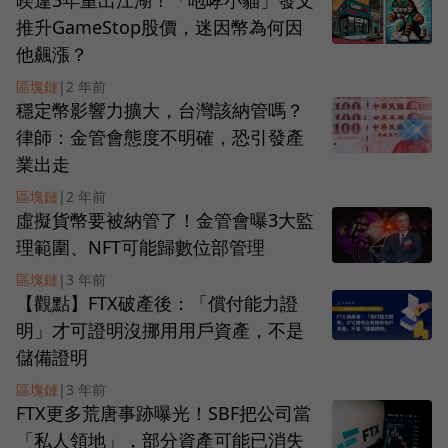
暌違3年重出江湖！「咆哮小貓」發文
推升GameStop股價，迷因幣為何因
他飆漲？
區塊鏈
|
2 年前
穩定幣影響力擴大，台灣該納管嗎？
律師：金管會態度不明確，恐引發產
業出走
區塊鏈
|
2 年前
虛擬貨幣要被納管了！金管會曝3大監
理範圍、NFT可能歸數位部管理
區塊鏈
|
3 年前
【觀點】FTX破產後：「償付能力證
明」才可證明沒挪用用戶資產，不是
儲備證明
區塊鏈
|
3 年前
FTX更多荒唐事跡曝光！SBF把公司當
「私人領地」，部分資產可能已消失