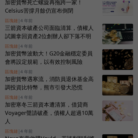
加密貨幣死亡螺旋再拖跨一家！
Celsius苦撐月餘仍宣布倒閉
區塊鏈
|
4 年前
三箭資本破產公司面臨清算，債權人
試圖拿回資產2位創辦人卻下落不明
區塊鏈
|
4 年前
加密貨幣波動大！G20金融穩定委員
會將設定規範，以有效控制風險
區塊鏈
|
4 年前
加密貨幣遇寒流，消防員退休基金高
調投資比特幣，熊市引發大恐慌
區塊鏈
|
4 年前
加密寒冬三箭資本遭清算，借貸商
Voyager聲請破產，債權人超過10萬
人
區塊鏈
|
4 年前