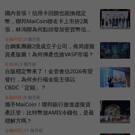
國內首張！信用卡回饋也能換穩定
幣，聯邦MaiCoin聯名卡上市拚2萬
張，林鴻聯為何點頭發加密貨幣信用
卡？
金融科技
|
3 個月前
台鋼集團砸2億成立子公司，佈局虛擬
資產版圖！為何傳產也搶VASP市場？
區塊鏈
|
3 個月前
台版穩定幣來了！金管會估2026有望
發行，為何央行楊金龍主張以
CBDC「定錨」？
金融科技
|
8 個月前
攜手MaiCoin！聯邦銀行搶進虛擬資
產託管：比特幣放AMIS冷錢包，是最
穩解方嗎？
金融科技
|
11 個月前