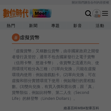
關於我們
廣告合作
內容授權
熱門
新聞
專題
影音
活動
#
虛擬貨幣
「虛擬貨幣」又稱數位貨幣，由非國家政府之開發
者發行及管控，通常不包含國家發行之電子貨幣
（信用卡幣、悠遊卡幣），依貨幣之流通方向、使
用環境可粗分為三種：(1)單向兌換，只能在虛擬
環境內使用：例如遊戲點卡。(2)單向兌換，可在
虛擬和部分實體環境下使用：例如飛行的里程點
數。(3)雙向兌換，有買入價和賣出價，跟「真」
貨幣類似，例如比特幣、第二人生（Second
Life）的林登幣（Linden Dollars）。
維基百科
MBA智庫百科