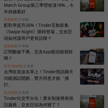
Match Group第三季營收漲18%，今
年持續看好
商業經營
|
5 年前
配對率提升26%！Tinder互動影集
《Swipe Night》限時登場，交友巨
頭如何讓用戶更有話聊？
創新創業
|
5 年前
訂閱數破千萬，交友App龍頭能發財
嗎？
影音/新媒體
|
5 年前
台灣在首波名單上！Tinder視訊聊天
功能測試開跑，雙方同意才能「撥
打」
程式開發
|
6 年前
Tinder社交平台化！實名制後將推視
訊服務，交友巨頭為何變了？