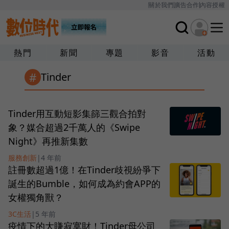
關於我們
廣告合作
內容授權
熱門
新聞
專題
影音
活動
#
Tinder
Tinder用互動短影集篩三觀合拍對
象？媒合超過2千萬人的《Swipe
Night》再推新集數
服務創新
|
4 年前
註冊數超過1億！在Tinder歧視紛爭下
誕生的Bumble，如何成為約會APP的
女權獨角獸？
3C生活
|
5 年前
疫情下的大賺寂寞財！Tinder母公司