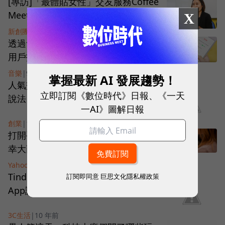
[專訪]「最體貼女性」交友服務Coffee
Meets Bagel推中文版進軍台灣
X
新創團隊
|
9 年前
透過音樂交友，Tinder攜手Spotify讓
用戶找到更佳配對人選
音樂
|
9 年前
掌握最新 AI 發展趨勢！
人氣交友App大比拚！蒙面用戶現身
立即訂閱《數位時代》日報、《一天
說法
一AI》圖解日報
創業
|
10 年前
打開手機就能找情人！交友App小確
幸大商機
Yahoo
|
10 年前
Tinder 翻新交友規則，全球最紅交友
訂閱即同意
巨思文化隱私權政策
App讓你以貌取人!
3C生活
|
10 年前